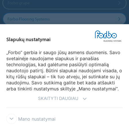
Forbo grupė
Forbo Flooring Systems
Forbo Movement Systems
Slapukų nustatymai
„Forbo“ gerbia ir saugo jūsų asmens duomenis. Savo
svetainėje naudojame slapukus ir panašias
Pasirinkti šalį
technologijas, kad galėtume pasiūlyti optimalią
naudotojo patirtį. Būtini slapukai naudojami visada, o
Pasirinkite savo šalį
kitų rūšių slapukai – tik tuo atveju, jei sutinkate su jų
naudojimu. Savo sutikimą galite bet kada atšaukti
arba tinkinti nustatymus skiltyje „Mano nustatymai“.
SKAITYTI DAUGIAU
Mano nustatymai