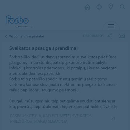
MENIU
DALINIMASIS
Visuomeniniai pastatai
Sveikatos apsauga sprendimai
Forbo siūlo idealius dangų sprendimus sveikatos priežiūros
įstaigoms – nuo sterilių patalpų, kuriose būtina taikyti
infekcijų kontrolės priemones, iki patalpų, į kurias pacientai
ateina tikėdamiesi pasveikti.
Forbo taip pat siūlo specializuotų gaminių seriją toms
vietoms, kuriose stovi jautri elektroninė įranga arba kuriose
reikia papildomų saugumo priemonių.
Daugelį mūsų gaminių taip pat galima naudoti ant sienų ar
kitų paviršių, taip užtikrinant higieną bei patrauklią išvaizdą.
PASPAUSKITE ČIA, KAD EITUMĖTE Į SVEIKATOS
PRIEŽIŪROS ĮSTAIGŲ SEGMENTĄ