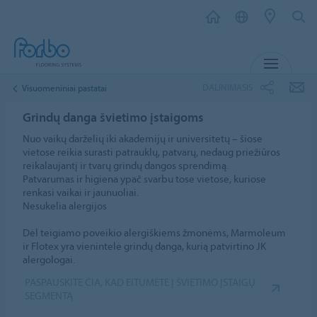
MENIU
DALINIMASIS
Visuomeniniai pastatai
Grindų danga švietimo įstaigoms
Nuo vaikų darželių iki akademijų ir universitetų – šiose
vietose reikia surasti patrauklų, patvarų, nedaug priežiūros
reikalaujantį ir tvarų grindų dangos sprendimą.
Patvarumas ir higiena ypač svarbu tose vietose, kuriose
renkasi vaikai ir jaunuoliai.
Nesukelia alergijos
Dėl teigiamo poveikio alergiškiems žmonėms, Marmoleum
ir Flotex yra vienintelė grindų danga, kurią patvirtino JK
alergologai.
PASPAUSKITE ČIA, KAD EITUMĖTE Į ŠVIETIMO ĮSTAIGŲ
SEGMENTĄ