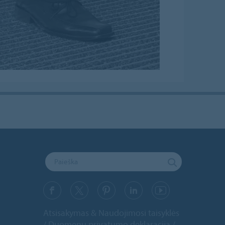
Atsisakymas & Naudojimosi taisyklės
Duomenų privatumo deklaracija