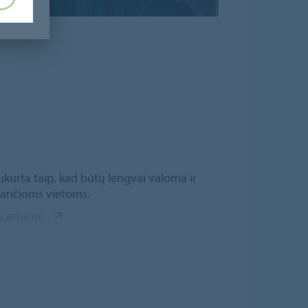
sukurta taip, kad būtų lengvai valoma ir
inkančioms vietoms.
SLAPIUOSE