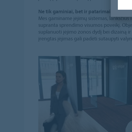
Ne tik gaminiai, bet ir patarimai
Mes gaminame įėjimų sistemas, lanksčius ir
supranta sprendimo visumos poveikį. Objek
suplanuoti įėjimo zonos dydį bei dizainą ir
įrengtas įėjimas gali padėti sutaupyti valy