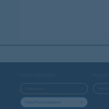
Forbo Websites
Pasirink
Forbo grupė
Pasirin
Forbo Flooring Systems