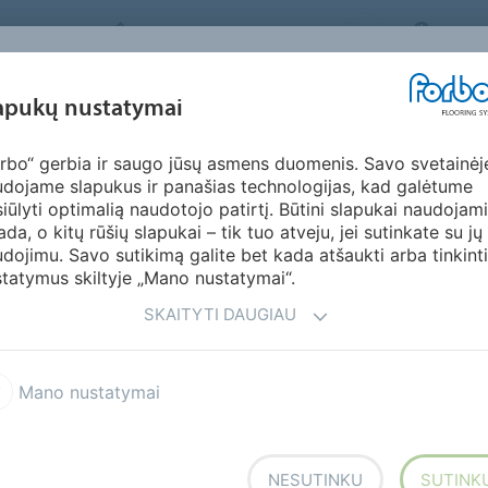
FORBO FLOORING SYSTEMS
LITHU
ĮKVĖPIMAS &
apukų nustatymai
KTAI
SEGMENTAI
TVARUMAS
ATSI
PAVYZDŽIAI
rbo“ gerbia ir saugo jūsų asmens duomenis. Savo svetainėj
rindų sistema
dojame slapukus ir panašias technologijas, kad galėtume
iūlyti optimalią naudotojo patirtį. Būtini slapukai naudojami
ada, o kitų rūšių slapukai – tik tuo atveju, jei sutinkate su jų
dojimu. Savo sutikimą galite bet kada atšaukti arba tinkinti
tatymus skiltyje „Mano nustatymai“.
s
SKAITYTI DAUGIAU
e batų ir ratuotų objektų prikibusį purvą
žiaugtis švariu, tvarkingu ir saugiu
Mano nustatymai
ikimo žinute. Susikurkite profesionalią ir
tuvėse ir prekybos vietose.
NESUTINKU
SUTINK