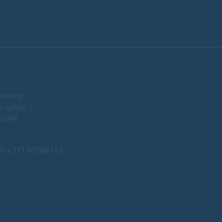
ooring
a gatve 5
-1004
s:
+371 67066116