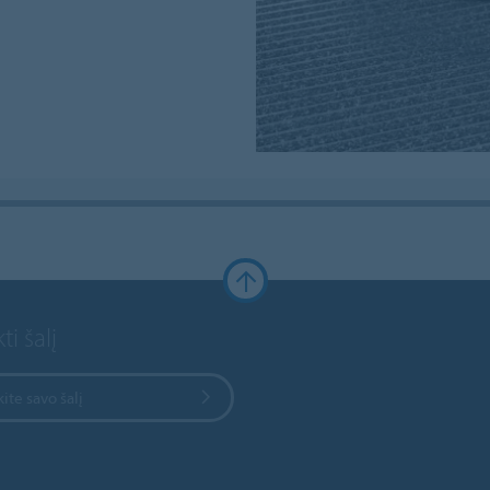
ti šalį
kite savo šalį