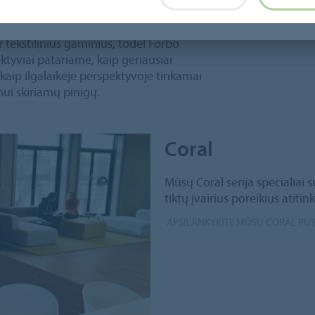
 tekstilinius gaminius, todėl Forbo
tyviai patariame, kaip geriausiai
 kaip ilgalaikėje perspektyvoje tinkamai
mui skiriamų pinigų.
Coral
Mūsų Coral serija specialiai 
tiktų įvairius poreikius atit
APSILANKYKITE MŪSŲ CORAL PU