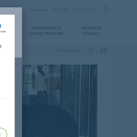
ANIA
Tvarumas
APIE MUS
KONTAKTAI
MONTAVIMAS &
PRODUKTO
SIUNTIMAI
GRINDŲ PRIEŽIŪRA
IEŠKIKLIS
e
DALINIMASIS
U