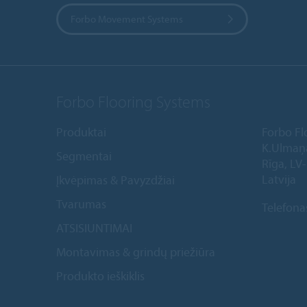
Forbo Movement Systems
Forbo Flooring Systems
Produktai
Forbo Fl
K.Ulmaņ
Segmentai
Rīga, LV
Latvija
Įkvėpimas & Pavyzdžiai
Tvarumas
Telefona
ATSISIUNTIMAI
Montavimas & grindų priežiūra
Produkto ieškiklis