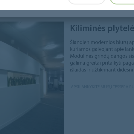
Kiliminės plytel
Šiandien modernios biurų ap
kuriamos galvojant apie lan
Modulines grindų dangos sist
galima greitai pritaikyti pa
išlaidas ir užtikrinant didesn
APSILANKYKITE MŪSŲ TESSERA P