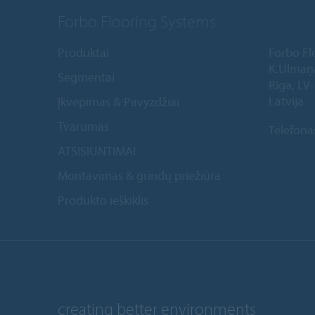
Forbo Flooring Systems
Produktai
Forbo Fl
K.Ulmaņ
Segmentai
Rīga, LV
Latvija
Įkvėpimas & Pavyzdžiai
Tvarumas
Telefona
ATSISIUNTIMAI
Montavimas & grindų priežiūra
Produkto ieškiklis
creating better environments