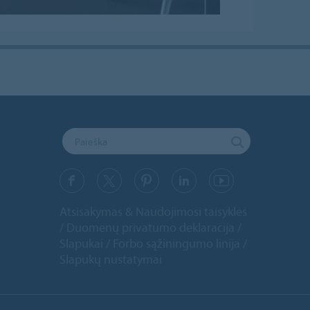
Atsisakymas & Naudojimosi taisyklės
Duomenų privatumo deklaracija
Slapukai
Forbo sąžiningumo linija
Slapukų nustatymai