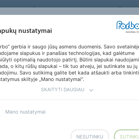
FORBO FLOORING SYSTEMS
LITHU
ĮKVĖPIMAS &
apukų nustatymai
KTAI
SEGMENTAI
TVARUMAS
ATSI
PAVYZDŽIAI
rbo“ gerbia ir saugo jūsų asmens duomenis. Savo svetainėj
dojame slapukus ir panašias technologijas, kad galėtume
iūlyti optimalią naudotojo patirtį. Būtini slapukai naudojami
ada, o kitų rūšių slapukai – tik tuo atveju, jei sutinkate su jų
dojimu. Savo sutikimą galite bet kada atšaukti arba tinkinti
tatymus skiltyje „Mano nustatymai“.
ų patalpų ir visko kas yra tarp jų – Forbo
SKAITYTI DAUGIAU
gražiai atsinaujinti turint nedidelį
Mano nustatymai
klientams reikia kur kas mažiau medžiagų,
klojimo sudaro mažiau nei 2 proc.
NESUTINKU
SUTINK