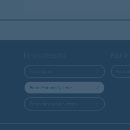
Forbo Websites
Pasirink
Forbo grupė
Pasirin
Forbo Flooring Systems
Forbo Movement Systems