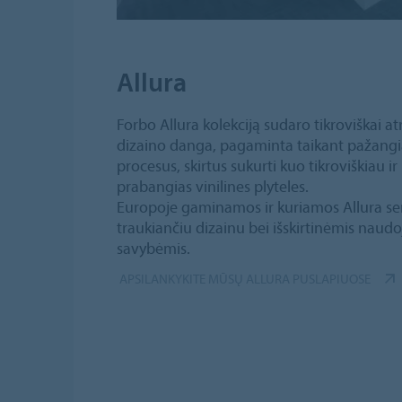
Allura
Forbo Allura kolekciją sudaro tikroviškai a
dizaino danga, pagaminta taikant pažangia
procesus, skirtus sukurti kuo tikroviškiau i
prabangias vinilines plyteles.
Europoje gaminamos ir kuriamos Allura ser
traukiančiu dizainu bei išskirtinėmis nau
savybėmis.
APSILANKYKITE MŪSŲ ALLURA PUSLAPIUOSE