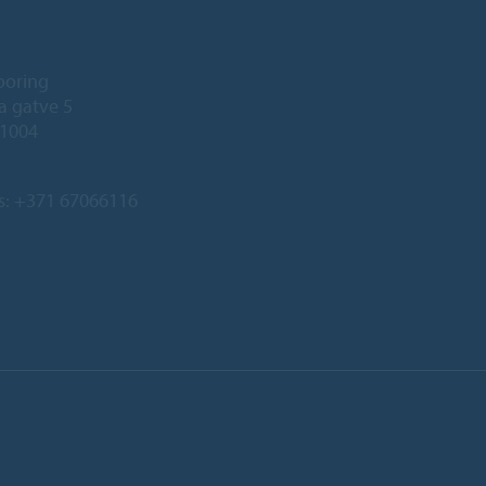
ooring
a gatve 5
-1004
s:
+371 67066116