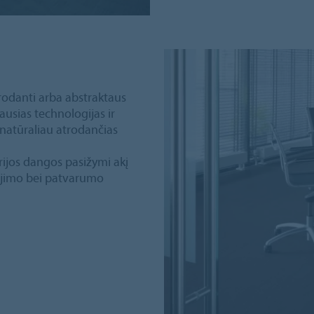
trodanti arba abstraktaus
usias technologijas ir
r natūraliau atrodančias
ijos dangos pasižymi akį
dojimo bei patvarumo