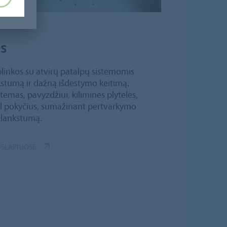
ės
linkos su atvirų patalpų sistemomis
kstumą ir dažną išdėstymo keitimą.
emas, pavyzdžiui, kilimines plyteles,
gal pokyčius, sumažinant pertvarkymo
i lankstumą.
USLAPIUOSE