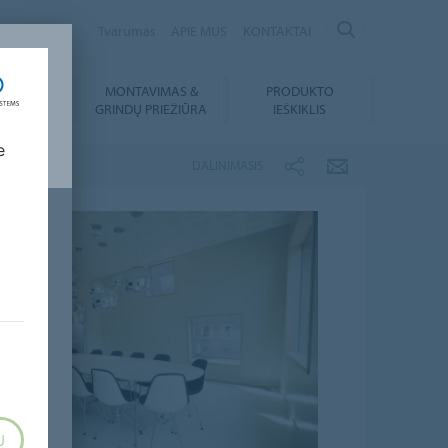
ANIA
Tvarumas
APIE MUS
KONTAKTAI
MONTAVIMAS &
PRODUKTO
SIUNTIMAI
GRINDŲ PRIEŽIŪRA
IEŠKIKLIS
e
DALINIMASIS
U