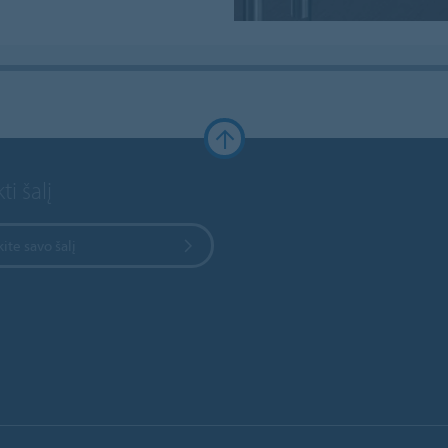
ti šalį
kite savo šalį