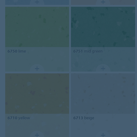
6750
lime
6751
mid green
6710
yellow
6713
beige