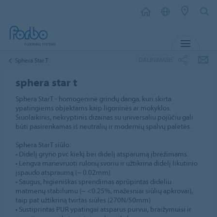
MENIU
DALINIMASIS
Sphera Star T
sphera star t
Sphera StarT - homogeninė grindų danga, kuri skirta
ypatingiems objektams kaip ligoninės ar mokyklos.
Šiuolaikinis, nekryptinis dizainas su universaliu pojūčiu gali
būti pasirenkamas iš neutralių ir modernių spalvų paletės.
Sphera StarT siūlo:
• Didelį gryno pvc kiekį bei didelį atsparumą įbrėžimams.
• Lengva manevruoti rulonų svoriu ir užtikrina didelį likutinio
įspaudo atspraumą (~ 0.02mm)
• Saugus, higieniškas sprendimas aprūpintas dideliu
matmenų stabilumu (~ <0.25%, mažesniai siūlių apkrovai),
taip pat užtikriną tvirtas siūles (270N/50mm)
• Sustiprintas PUR ypatingai atsparus purvui, braižymuisi ir