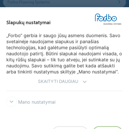
Forbo Flooring Systems
Forbo Movement Systems
Slapukų nustatymai
„Forbo“ gerbia ir saugo jūsų asmens duomenis. Savo
svetainėje naudojame slapukus ir panašias
Pasirinkti šalį
technologijas, kad galėtume pasiūlyti optimalią
naudotojo patirtį. Būtini slapukai naudojami visada, o
Pasirinkite savo šalį
kitų rūšių slapukai – tik tuo atveju, jei sutinkate su jų
naudojimu. Savo sutikimą galite bet kada atšaukti
arba tinkinti nustatymus skiltyje „Mano nustatymai“.
SKAITYTI DAUGIAU
Mano nustatymai
Atsisakymas & Naudojimosi taisyklės
Duomenų privatumo
deklaracija
Slapukai
Forbo sąžiningumo linija
Slapukų nustatymai