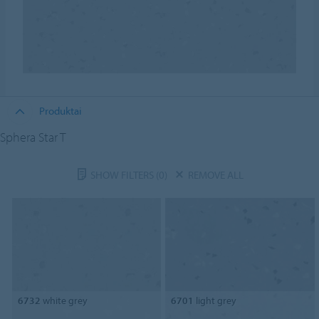
Produktai
Sphera Star T
SHOW FILTERS
(0)
REMOVE ALL
6732
white grey
6701
light grey