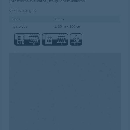
įprastiems sveikatos įstaigų chemikalams.
6732
white grey
Storis
2 mm
Ilgis plotis
± 20 m x 200 cm