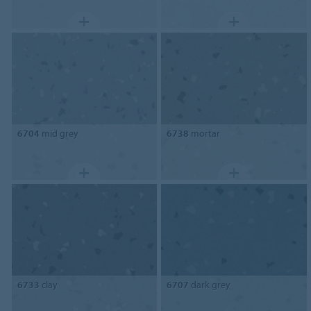
6704
mid grey
6738
mortar
6733
clay
6707
dark grey