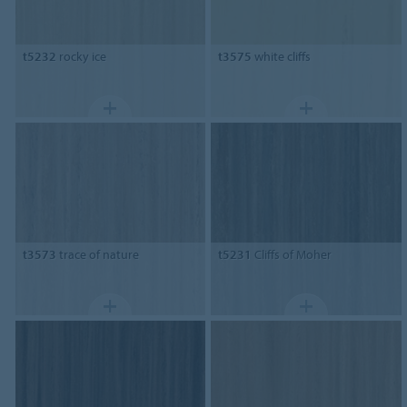
t5232
rocky ice
t3575
white cliffs
t3573
trace of nature
t5231
Cliffs of Moher