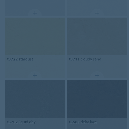
t3722
stardust
t3711
cloudy sand
t3702
liquid clay
t3568
delta lace