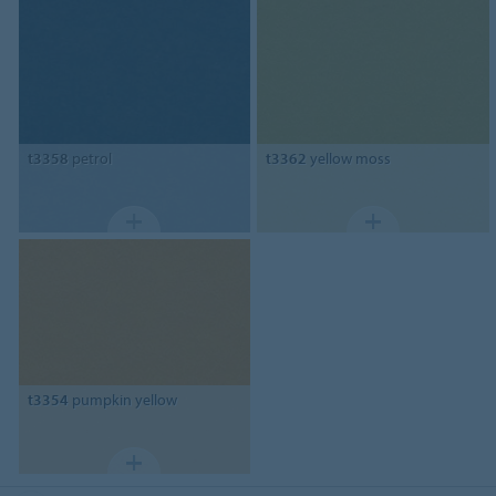
t3358
petrol
t3362
yellow moss
t3354
pumpkin yellow