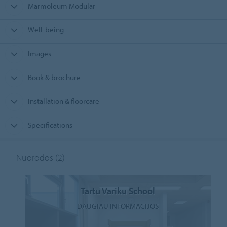
Marmoleum Modular
Well-being
Images
Book & brochure
Installation & floorcare
Specifications
Nuorodos
(2)
Tartu Variku School
DAUGIAU INFORMACIJOS