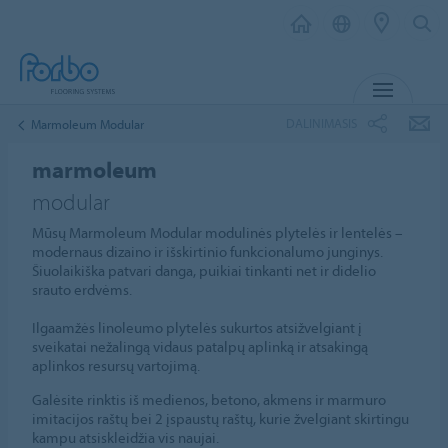
MENIU
DALINIMASIS
Marmoleum Modular
marmoleum
modular
Mūsų Marmoleum Modular modulinės plytelės ir lentelės –
modernaus dizaino ir išskirtinio funkcionalumo junginys.
Šiuolaikiška patvari danga, puikiai tinkanti net ir didelio
srauto erdvėms.
Ilgaamžės linoleumo plytelės sukurtos atsižvelgiant į
sveikatai nežalingą vidaus patalpų aplinką ir atsakingą
aplinkos resursų vartojimą.
Galėsite rinktis iš medienos, betono, akmens ir marmuro
imitacijos raštų bei 2 įspaustų raštų, kurie žvelgiant skirtingu
kampu atsiskleidžia vis naujai.