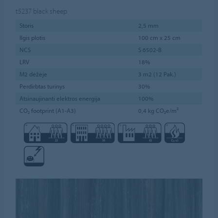
t5237
black sheep
Storis
2,5 mm
Ilgis plotis
100 cm x 25 cm
NCS
S 6502-B
LRV
18%
M2 dėžėje
3 m2 (12 Pak.)
Perdirbtas turinys
30%
Atsinaujinanti elektros energija
100%
CO₂ footprint (A1-A3)
0,4 kg CO₂e/m²