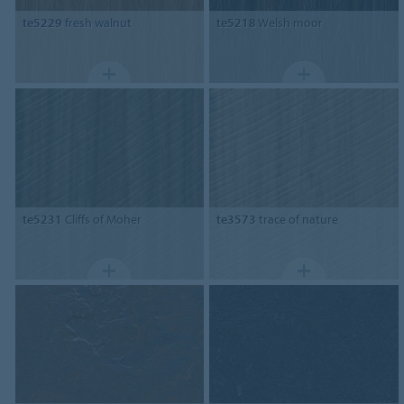
te5229
fresh walnut
te5218
Welsh moor
te5231
Cliffs of Moher
te3573
trace of nature