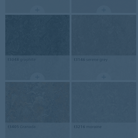
t3048
graphite
t3146
serene grey
t3405
Granada
t3216
moraine