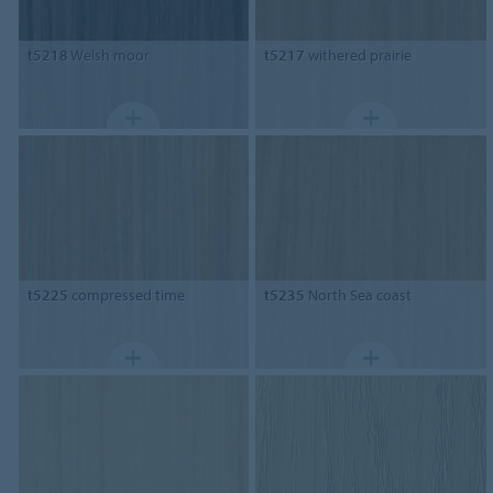
t5218
Welsh moor
t5217
withered prairie
t5225
compressed time
t5235
North Sea coast