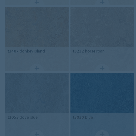
t3407
donkey island
t3232
horse roan
t3053
dove blue
t3030
blue