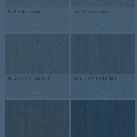
t5230
white wash
te5230
white wash
te5235
North Sea coast
te5217
withered prairie