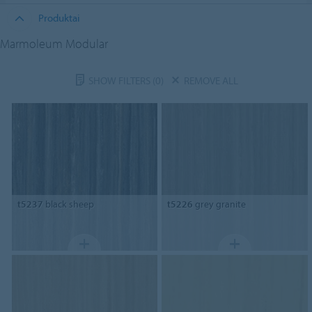
Produktai
Marmoleum Modular
SHOW FILTERS
(0)
REMOVE ALL
t5237
black sheep
t5226
grey granite