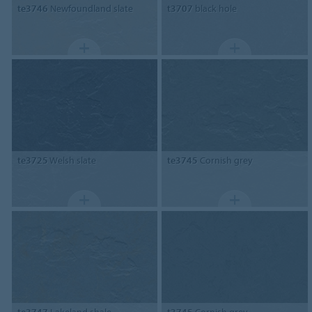
te3746
Newfoundland slate
t3707
black hole
te3725
Welsh slate
te3745
Cornish grey
te3747
Lakeland shale
t3745
Cornish grey