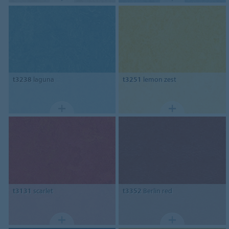
t3238
laguna
t3251
lemon zest
t3131
scarlet
t3352
Berlin red