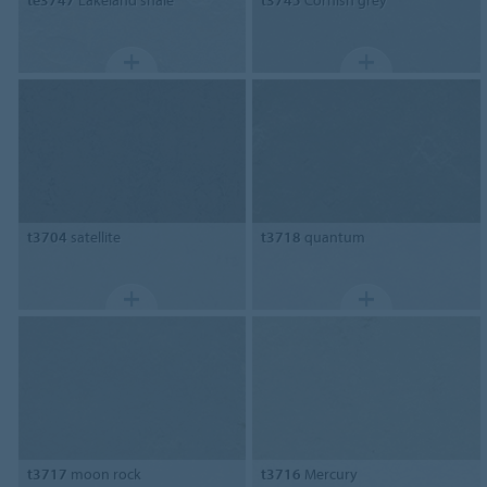
t3704
satellite
t3718
quantum
t3717
moon rock
t3716
Mercury