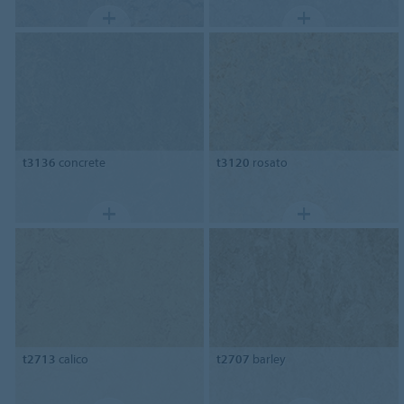
t3136
concrete
t3120
rosato
t2713
calico
t2707
barley