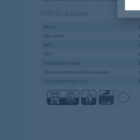
990102
Bacteria
Storis
Ilgis plotis
3
NCS
S
LRV
Perdirbtas turinys
Atsinaujinanti elektros energija
CO₂ footprint (A1-A3)
7