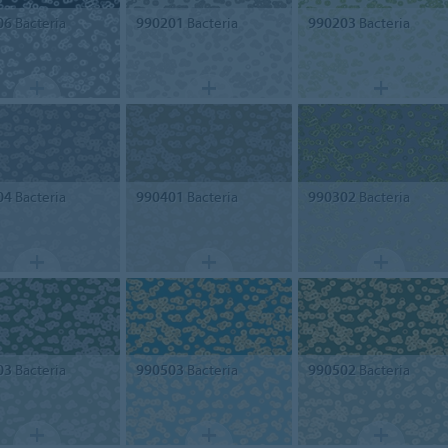
06
Bacteria
990201
Bacteria
990203
Bacteria
04
Bacteria
990401
Bacteria
990302
Bacteria
03
Bacteria
990503
Bacteria
990502
Bacteria