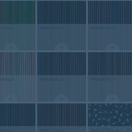
10
Wool
990608
Wool
990609
Wool
07
Wool
990603
Wool
990604
Wool
06
Wool
990611
Wool
990712
Terrazzo