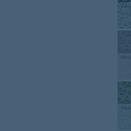
9901
9903
9904