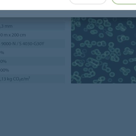
4,3 mm
0 m x 200 cm
 9000-N / S 4030-G30Y
6%
20%
100%
,13 kg CO₂e/m²