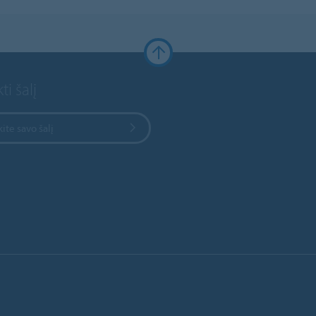
ti šalį
kite savo šalį