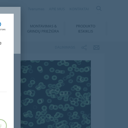
ANIA
Tvarumas
APIE MUS
KONTAKTAI
MONTAVIMAS &
PRODUKTO
SIUNTIMAI
GRINDŲ PRIEŽIŪRA
IEŠKIKLIS
e
DALINIMASIS
U