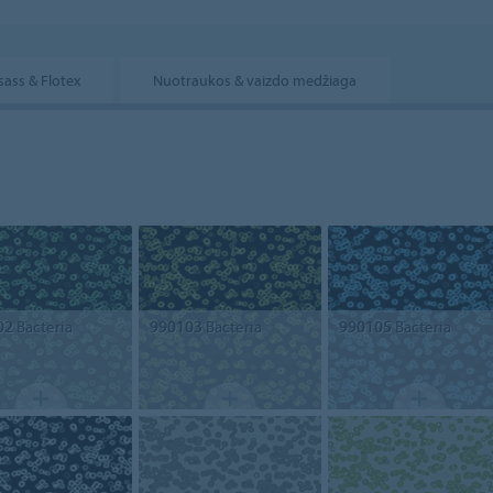
sass & Flotex
Nuotraukos & vaizdo medžiaga
02
Bacteria
990103
Bacteria
990105
Bacteria