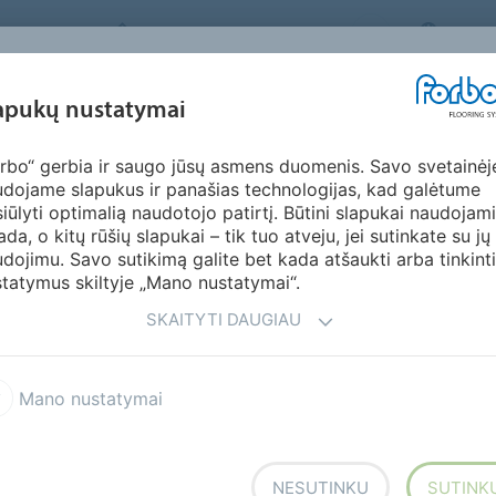
FORBO FLOORING SYSTEMS
LITHU
ĮKVĖPIMAS &
apukų nustatymai
KTAI
SEGMENTAI
TVARUMAS
ATSI
PAVYZDŽIAI
rbo“ gerbia ir saugo jūsų asmens duomenis. Savo svetainėj
sukurtų ruloninės dangos serijos
Flotex Sottsass
dojame slapukus ir panašias technologijas, kad galėtume
iūlyti optimalią naudotojo patirtį. Būtini slapukai naudojami
ada, o kitų rūšių slapukai – tik tuo atveju, jei sutinkate su jų
dojimu. Savo sutikimą galite bet kada atšaukti arba tinkinti
tatymus skiltyje „Mano nustatymai“.
SKAITYTI DAUGIAU
iūriu. Flotex Sottsass grindų
Mano nustatymai
ijos dizaino studijos Sottsass
amžiaus Memphis Design
ss kuria unikalias
NESUTINKU
SUTINK
ktinius raštus.