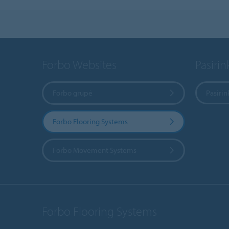
Forbo Websites
Pasirink
Forbo grupė
Pasirin
Forbo Flooring Systems
Forbo Movement Systems
Forbo Flooring Systems