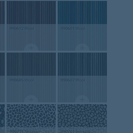
990612
Wool
990601
Wool
990605
Wool
990602
Wool
990711
Terrazzo
990701
Terrazzo