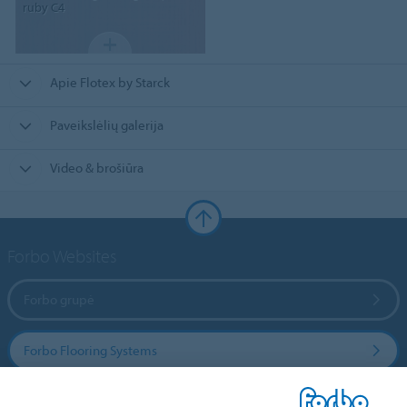
ruby C4
Apie Flotex by Starck
Paveikslėlių galerija
Video & brošiūra
Forbo Websites
Forbo grupė
Forbo Flooring Systems
Forbo Movement Systems