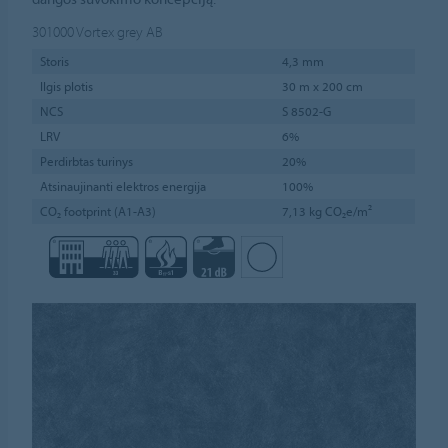
301000
Vortex grey AB
Storis
4,3 mm
Ilgis plotis
30 m x 200 cm
NCS
S 8502-G
LRV
6%
Perdirbtas turinys
20%
Atsinaujinanti elektros energija
100%
CO₂ footprint (A1-A3)
7,13 kg CO₂e/m²