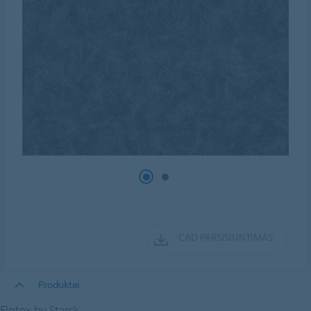
CAD PARSISIUNTIMAS
Produktai
Flotex by Starck