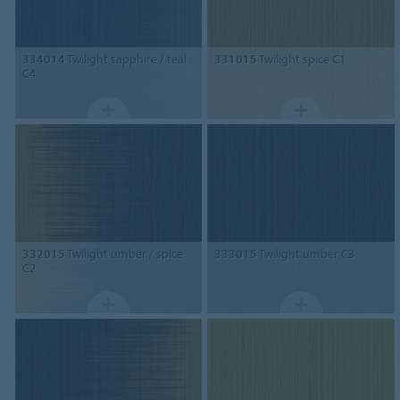
334014
Twilight sapphire / teal
331015
Twilight spice C1
C4
332015
Twilight umber / spice
333015
Twilight umber C3
C2