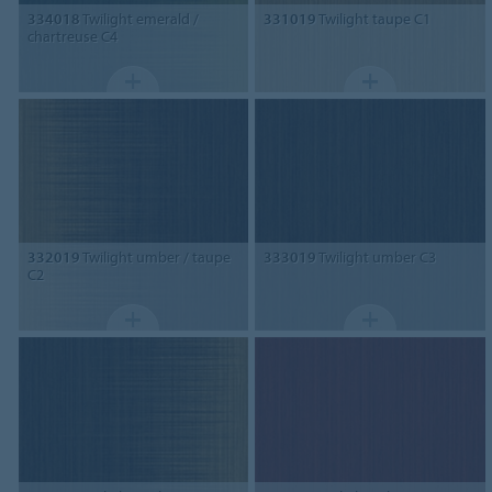
334018
Twilight emerald /
331019
Twilight taupe C1
chartreuse C4
332019
Twilight umber / taupe
333019
Twilight umber C3
C2