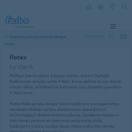
MENIU
DALINIMASIS
Dizainerių sukurtų ruloninės dangos
serijos
flotex
by starck
Phillipe Starck sukūrė 3 serijas: Vortex, Artist ir Twilight.
Kiekvienoje serijoje rasite 4 dalis, kurias galima laisvai derinti
ir kurti raštus, atitinkančius kiekvieno Jūsų projekto poreikius
ir Jūsų norus.
Flotex floko grindų dangos Starck kolekcijos yra pagamintos
naudojant didelės raiškos skaitmeninio spausdinimo
technologiją ir didelio tankumo plaušą. Žaisdama mastais ir
išskirtiniais perėjimais kiekviena serija meta iššūkį
tradicijoms ir kuria visiškai naują vidaus erdvių bei grindų
dangos suvokimo koncepciją.