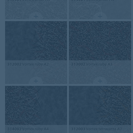
312002
Vortex ruby A2
313002
Vortex ruby A3
314002
Vortex ruby A4
312003
Vortex terracotta A2