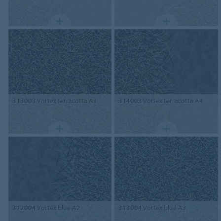
313003
Vortex terracotta A3
314003
Vortex terracotta A4
312004
Vortex blue A2
313004
Vortex blue A3