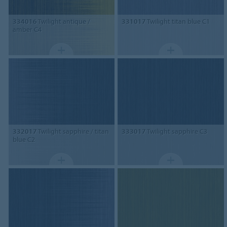
334016
Twilight antique /
331017
Twilight titan blue C1
amber C4
332017
Twilight sapphire / titan
333017
Twilight sapphire C3
blue C2