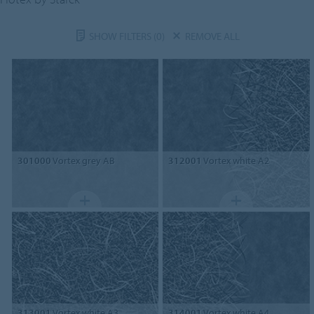
SHOW FILTERS
(0)
REMOVE ALL
301000
Vortex grey AB
312001
Vortex white A2
313001
Vortex white A3
314001
Vortex white A4