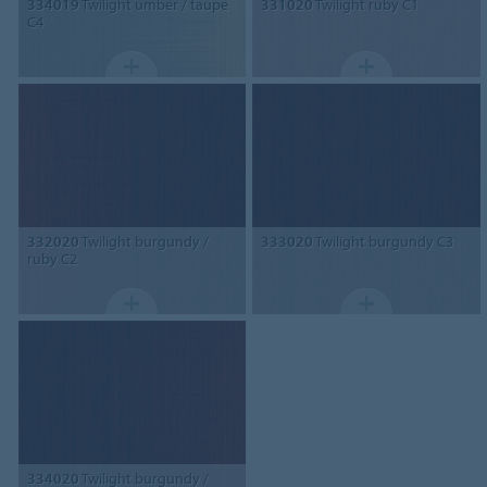
334019
Twilight umber / taupe
331020
Twilight ruby C1
C4
332020
Twilight burgundy /
333020
Twilight burgundy C3
ruby C2
334020
Twilight burgundy /