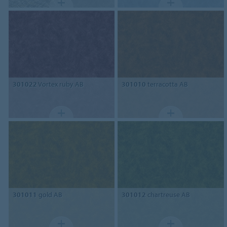
301022
Vortex ruby AB
301010
terracotta AB
301011
gold AB
301012
chartreuse AB