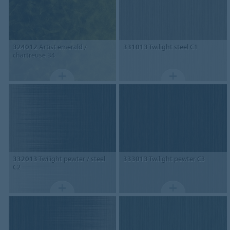
324012
Artist emerald /
331013
Twilight steel C1
chartreuse B4
332013
Twilight pewter / steel
333013
Twilight pewter C3
C2