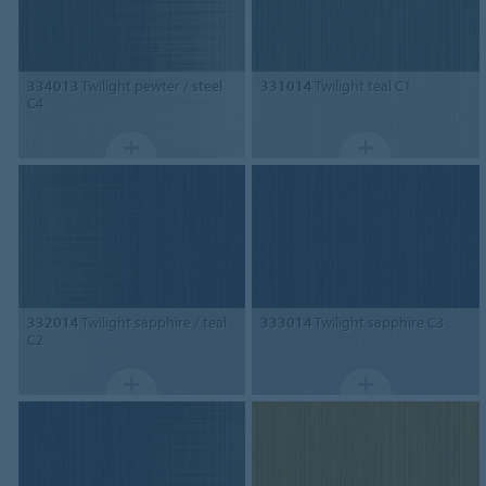
334013
Twilight pewter / steel
331014
Twilight teal C1
C4
332014
Twilight sapphire / teal
333014
Twilight sapphire C3
C2