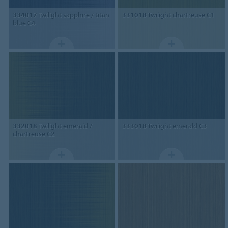
334017
Twilight sapphire / titan
331018
Twilight chartreuse C1
blue C4
332018
Twilight emerald /
333018
Twilight emerald C3
chartreuse C2