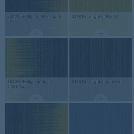
334015
Twilight umber / spice
331016
Twilight amber C1
C4
332016
Twilight antique /
333016
Twilight antique C3
amber C2