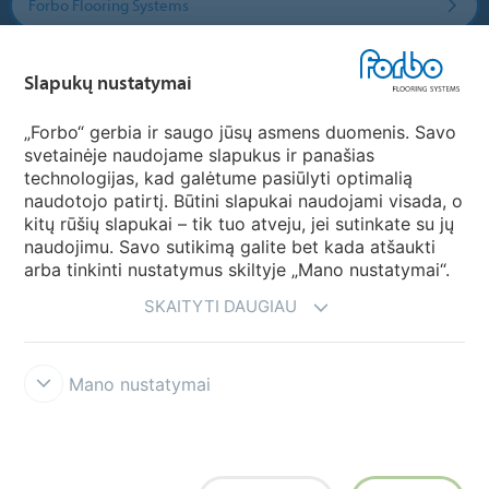
Forbo Flooring Systems
Forbo Movement Systems
Slapukų nustatymai
„Forbo“ gerbia ir saugo jūsų asmens duomenis. Savo
svetainėje naudojame slapukus ir panašias
Pasirinkti šalį
technologijas, kad galėtume pasiūlyti optimalią
naudotojo patirtį. Būtini slapukai naudojami visada, o
Pasirinkite savo šalį
kitų rūšių slapukai – tik tuo atveju, jei sutinkate su jų
naudojimu. Savo sutikimą galite bet kada atšaukti
arba tinkinti nustatymus skiltyje „Mano nustatymai“.
SKAITYTI DAUGIAU
Mano nustatymai
Atsisakymas & Naudojimosi taisyklės
Duomenų privatumo
deklaracija
Slapukai
Forbo sąžiningumo linija
Slapukų nustatymai