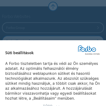
Forbo Websites
Forbo Group
Forbo Flooring Systems
Süti beállítások
Forbo Movement Systems
A Forbo tiszteletben tartja és védi az Ön személyes
adatait. Az optimális felhasználói élmény
biztosításához weblapunkon sütiket és hasonló
Ország weboldala
technológiákat alkalmazunk. Az abszolút szükséges
sütiket mindig használjuk, a többit csak akkor, ha Ön
Válasszon országot
az alkalmazásához hozzájárult. A hozzájárulását
bármikor visszavonhatja vagy egyedi beállításokat
hozhat létre, a „Beállításaim” menüben.