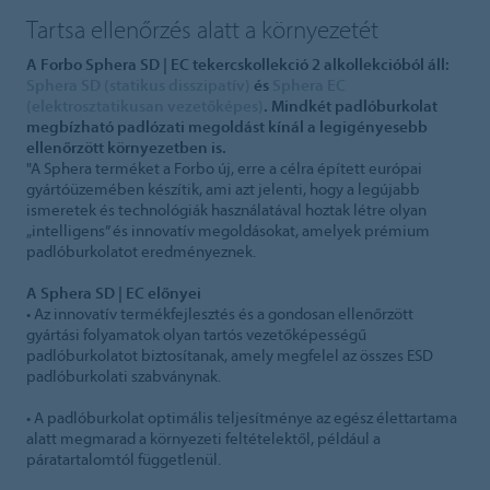
Tartsa ellenőrzés alatt a környezetét
A Forbo Sphera SD | EC tekercskollekció 2 alkollekcióból áll:
Sphera SD (statikus disszipatív)
és
Sphera EC
(elektrosztatikusan vezetőképes)
. Mindkét padlóburkolat
megbízható padlózati megoldást kínál a legigényesebb
ellenőrzött környezetben is.
"A Sphera terméket a Forbo új, erre a célra épített európai
gyártóüzemében készítik, ami azt jelenti, hogy a legújabb
ismeretek és technológiák használatával hoztak létre olyan
„intelligens” és innovatív megoldásokat, amelyek prémium
padlóburkolatot eredményeznek.
A Sphera SD | EC előnyei
• Az innovatív termékfejlesztés és a gondosan ellenőrzött
gyártási folyamatok olyan tartós vezetőképességű
padlóburkolatot biztosítanak, amely megfelel az összes ESD
padlóburkolati szabványnak.
• A padlóburkolat optimális teljesítménye az egész élettartama
alatt megmarad a környezeti feltételektől, például a
páratartalomtól függetlenül.