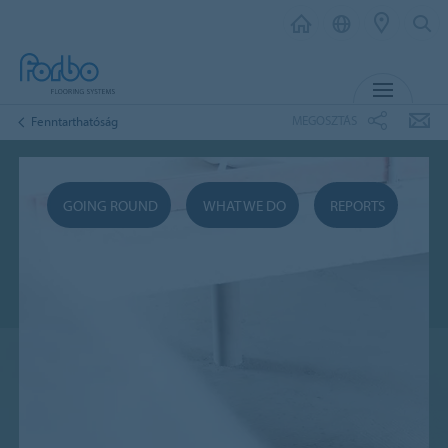
MENU
MEGOSZTÁS
Fenntarthatóság
GOING ROUND
WHAT WE DO
REPORTS