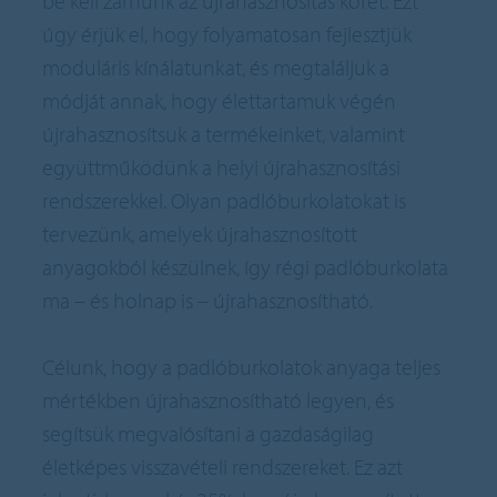
be kell zárnunk az újrahasznosítás körét. Ezt
úgy érjük el, hogy folyamatosan fejlesztjük
moduláris kínálatunkat, és megtaláljuk a
módját annak, hogy élettartamuk végén
újrahasznosítsuk a termékeinket, valamint
együttműködünk a helyi újrahasznosítási
rendszerekkel. Olyan padlóburkolatokat is
tervezünk, amelyek újrahasznosított
anyagokból készülnek, így régi padlóburkolata
ma – és holnap is – újrahasznosítható.
Célunk, hogy a padlóburkolatok anyaga teljes
mértékben újrahasznosítható legyen, és
segítsük megvalósítani a gazdaságilag
életképes visszavételi rendszereket. Ez azt