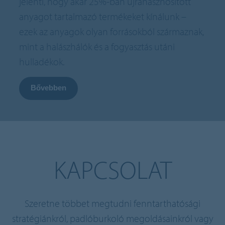
jelenti, hogy akár 25%-ban újrahasznosított
anyagot tartalmazó termékeket kínálunk –
ezek az anyagok olyan forrásokból származnak,
mint a halászhálók és a fogyasztás utáni
hulladékok.
Bővebben
KAPCSOLAT
Szeretne többet megtudni fenntarthatósági
stratégiánkról, padlóburkoló megoldásainkról vagy