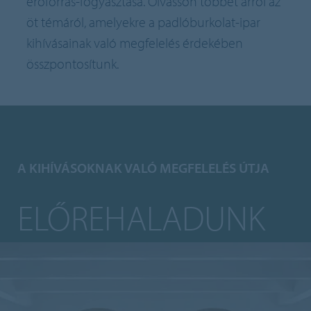
erőforrás-fogyasztása. Olvasson többet arról az
öt témáról, amelyekre a padlóburkolat-ipar
kihívásainak való megfelelés érdekében
összpontosítunk.
A KIHÍVÁSOKNAK VALÓ MEGFELELÉS ÚTJA
ELŐREHALADUNK