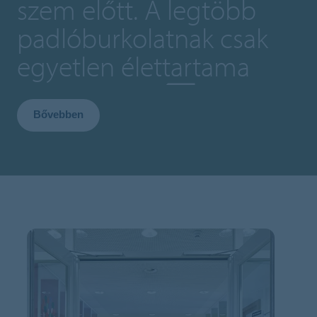
szem előtt. A legtöbb
padlóburkolatnak csak
egyetlen élettartama
van, a miénk⌫
Bővebben