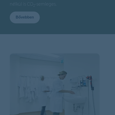
nélkül is CO
-semleges.
2
Bővebben