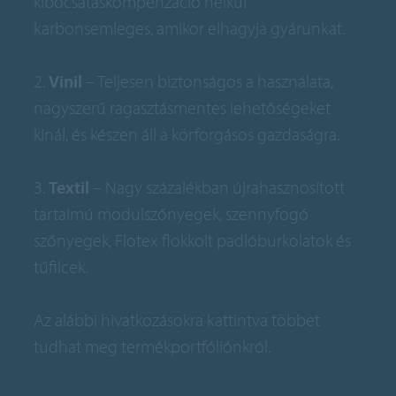
kibocsátáskompenzáció nélkül
karbonsemleges, amikor elhagyja gyárunkat.
2.
Vinil
– Teljesen biztonságos a használata,
nagyszerű ragasztásmentes lehetőségeket
kínál, és készen áll a körforgásos gazdaságra.
3.
Textil
– Nagy százalékban újrahasznosított
tartalmú modulszőnyegek, szennyfogó
szőnyegek, Flotex flokkolt padlóburkolatok és
tűfilcek.
Az alábbi hivatkozásokra kattintva többet
tudhat meg termékportfóliónkról.