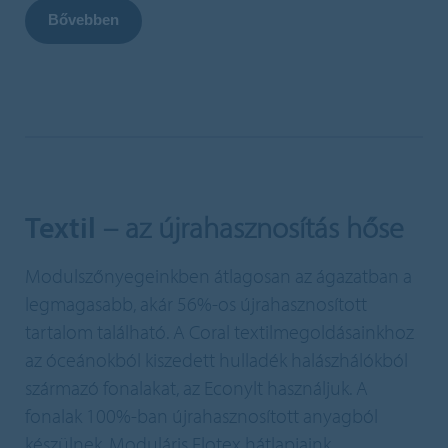
Bővebben
Textil
– az újrahasznosítás hőse
Modulszőnyegeinkben átlagosan az ágazatban a
legmagasabb, akár 56%-os újrahasznosított
tartalom található. A Coral textilmegoldásainkhoz
az óceánokból kiszedett hulladék halászhálókból
származó fonalakat, az Econylt használjuk. A
fonalak 100%-ban újrahasznosított anyagból
készülnek. Moduláris Flotex hátlapjaink