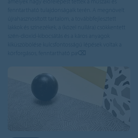
amelyek nagy előrelépést tettek a műszaki és
fenntartható tulajdonságaik terén. A megnövelt
újrahasznosított tartalom, a továbbfejlesztett
lakkok és színezékek, a (közel nullára) csökkentett
szén-dioxid-kibocsátás és a káros anyagok
kiküszöbölése kulcsfontosságú lépések voltak a
körforgásos, fenntartható pa⌫