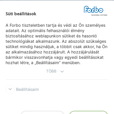
Forbo Flooring Systems
Süti beállítások
Forbo Movement Systems
A Forbo tiszteletben tartja és védi az Ön személyes
adatait. Az optimális felhasználói élmény
biztosításához weblapunkon sütiket és hasonló
Ország weboldala
technológiákat alkalmazunk. Az abszolút szükséges
sütiket mindig használjuk, a többit csak akkor, ha Ön
Válasszon országot
az alkalmazásához hozzájárult. A hozzájárulását
bármikor visszavonhatja vagy egyedi beállításokat
hozhat létre, a „Beállításaim” menüben.
TÖBB
Beállításaim
Disclaimer & Terms of use
Data protection
Cookies
Forbo
Integrity Line
Süti beállítások