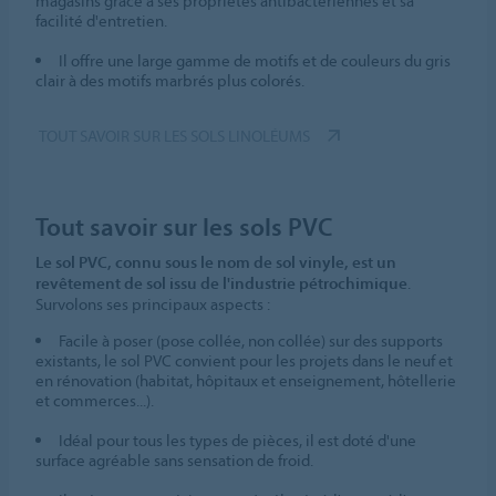
magasins grâce à ses propriétés antibactériennes et sa
facilité d'entretien.
Il offre une large gamme de motifs et de couleurs du gris
clair à des motifs marbrés plus colorés.
TOUT SAVOIR SUR LES SOLS LINOLÉUMS
Tout savoir sur les sols PVC
Le sol PVC, connu sous le nom de sol vinyle, est un
revêtement de sol issu de l'industrie pétrochimique
.
Survolons ses principaux aspects :
Facile à poser (pose collée, non collée) sur des supports
existants, le sol PVC convient pour les projets dans le neuf et
en rénovation (habitat, hôpitaux et enseignement, hôtellerie
et commerces...).
Idéal pour tous les types de pièces, il est doté d'une
surface agréable sans sensation de froid.