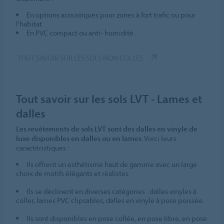
En options acoustiques pour zones à fort trafic ou pour
l'habitat
En PVC compact ou anti- humidité .
TOUT SAVOIR SUR LES SOLS NON COLLÉS
Tout savoir sur les sols LVT - Lames et
dalles
Les revêtements de sols LVT sont des dalles en vinyle de
luxe disponibles en dalles ou en lames
. Voici leurs
caractéristiques :
Ils offrent un esthétisme haut de gamme avec un large
choix de motifs élégants et réalistes.
Ils se déclinent en diverses catégories : dalles vinyles à
coller, lames PVC clipsables, dalles en vinyle à pose poissée.
Ils sont disponibles en pose collée, en pose libre, en pose