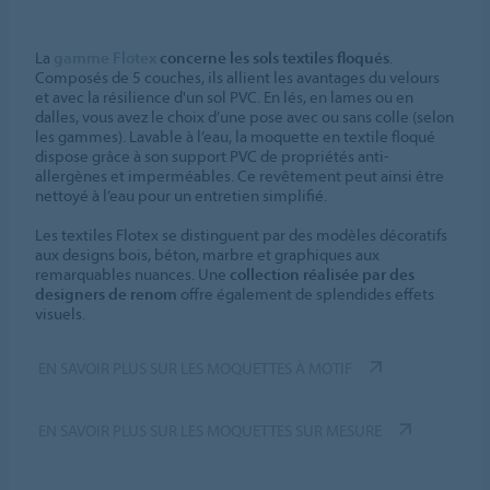
La
gamme Flotex
concerne les sols textiles floqués
.
Composés de 5 couches, ils allient les avantages du velours
et avec la résilience d'un sol PVC. En lés, en lames ou en
dalles, vous avez le choix d’une pose avec ou sans colle (selon
les gammes). Lavable à l’eau, la moquette en textile floqué
dispose grâce à son support PVC de propriétés anti-
allergènes et imperméables. Ce revêtement peut ainsi être
nettoyé à l’eau pour un entretien simplifié.
Les textiles Flotex se distinguent par des modèles décoratifs
aux designs bois, béton, marbre et graphiques aux
remarquables nuances. Une
collection réalisée par des
designers de renom
offre également de splendides effets
visuels.
EN SAVOIR PLUS SUR LES MOQUETTES À MOTIF
EN SAVOIR PLUS SUR LES MOQUETTES SUR MESURE