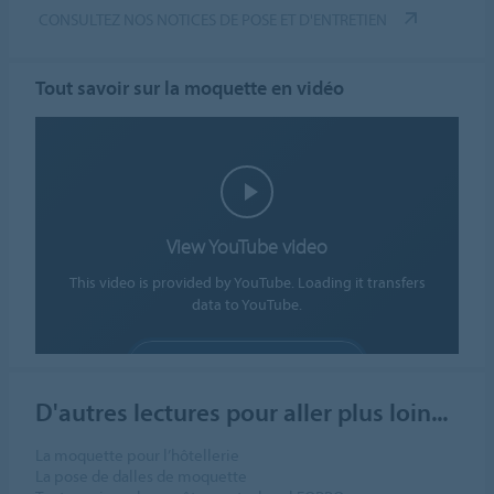
CONSULTEZ NOS NOTICES DE POSE ET D'ENTRETIEN
Tout savoir sur la moquette en vidéo
View YouTube video
This video is provided by YouTube. Loading it transfers
data to YouTube.
ALLOW COOKIES
Cookie settings
D'autres lectures pour aller plus loin...
La moquette pour l’hôtellerie
La pose de dalles de moquette