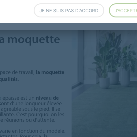
JE NE SUIS PAS D'ACCORD
J’ACCEPT
la moquette
pace de travail,
la moquette
qualités
.
e
épaisse est un
niveau de
sont d’une longueur élevée
agréable sous le pied. Il se
lante. C’est pourquoi on les
 de réunions ou d’attente.
varie en fonction du modèle.
istantes. Pour cela, la