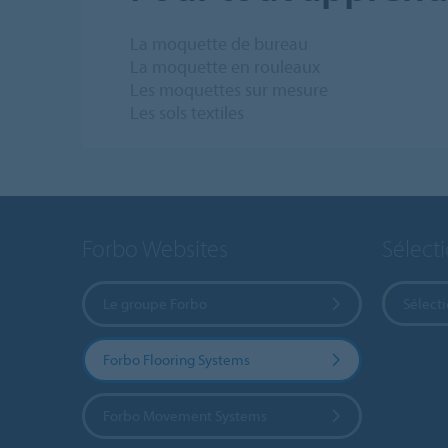
La moquette de bureau
La moquette en rouleaux
Les moquettes sur mesure
Les sols textiles
Forbo Websites
Sélect
Le groupe Forbo
Sélect
Forbo Flooring Systems
Forbo Movement Systems