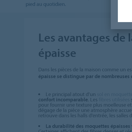
pied au quotidien.
Les avantages de 
épaisse
Dans les pièces de la maison comme un es
épaisse se distingue par de nombreuses 
Le principal atout d’un
sol en moquett
confort incomparable
. Les
fibres utilisées
pour fournir une texture plus moelleuse et 
dégage de la pièce une atmosphère accueil
retrouve dans les halls d’entrée, les salles
La durabilité des moquettes épaisses
Certaines affichent des fibres denses et rés