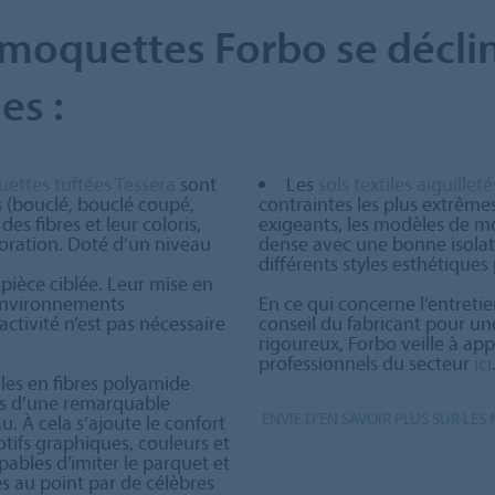
 moquettes Forbo se déclin
es :
ettes tuftées Tessera
sont
Les
sols textiles aiguilleté
s (bouclé, bouclé coupé,
contraintes les plus extrême
es fibres et leur coloris,
exigeants, les modèles de m
coration. Doté d’un niveau
dense avec une bonne isolat
différents styles esthétiques 
 pièce ciblée. Leur mise en
 environnements
En ce qui concerne l’entretie
activité n’est pas nécessaire
conseil du fabricant pour un
rigoureux, Forbo veille à ap
professionnels du secteur
ici
es en fibres polyamide
us d’une remarquable
ENVIE D’EN SAVOIR PLUS SUR LES
u. À cela s’ajoute le confort
ifs graphiques, couleurs et
pables d’imiter le parquet et
es au point par de célèbres