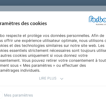
FRANCE
A PROPOS DE NOUS
TRAVAILLER CHEZ FORBO
PR
BLOG &
ramètres des cookies
ENTS
ENVIRONNEMENT
FAQ
AIDE
REALISATIONS
bo respecte et protège vos données personnelles. Afin de
ette épaisse velours
s offrir une expérience utilisateur optimale, nous utilisons 
SSE VELOURS : UN
kies et des technologies similaires sur notre site web. Les
kies essentiels strictement nécessaires sont toujours utilis
U QUOTIDIEN
 autres cookies uniquement si vous donnez votre
sentement. Vous pouvez retirer votre consentement à tout
ment sous « Mes paramètres » ou effectuer des
amétrages individuels.
ues,
la
moquette
épaisse possède de nombreux atouts
ibres procure un confort appréciable et un décor
LIRE PLUS
 professionnel.
revêtement de sol
agrémente ainsi la décoration d’un
Mes paramètres
res permettent de créer un design et des ambiances
leau ou lame pour offrir une douce sensation sous le