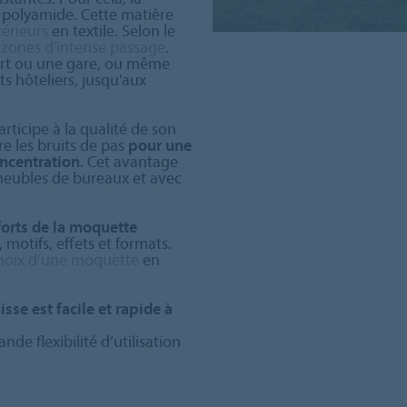
polyamide. Cette matière
térieurs
en textile. Selon le
x
zones d’intense passage
.
port ou une gare, ou même
 hôteliers, jusqu'aux
ticipe à la qualité de son
re les bruits de pas
pour une
oncentration
. Cet avantage
meubles de bureaux et avec
forts de la moquette
 motifs, effets et formats.
hoix d’une moquette
en
sse est facile et rapide à
nde flexibilité d’utilisation