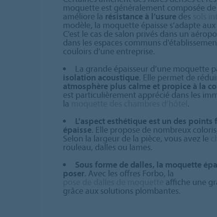
moquette est généralement composée de 
améliore la
résistance à l’usure
des
sols in
modèle, la moquette épaisse s’adapte au
C’est le cas de salon privés dans un aéro
dans les espaces communs d'établissements
couloirs d’une entreprise.
La grande épaisseur d’une moquette par
isolation acoustique
. Elle permet de rédui
atmosphère plus calme et propice à la c
est particulièrement apprécié dans les im
la
moquette des chambres d’hôtel
.
L'aspect esthétique est un des points 
épaisse
. Elle propose de nombreux coloris,
Selon la largeur de la pièce, vous avez le
c
rouleau, dalles ou lames.
Sous forme de dalles, la moquette épai
poser
. Avec les offres Forbo, la
pose de dalles de moquette
affiche une gra
grâce aux solutions plombantes.