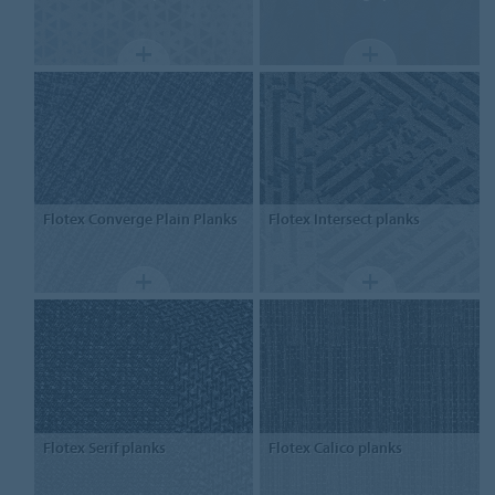
Flotex
Converge Plain Planks
Flotex
Intersect planks
Flotex
Serif planks
Flotex
Calico planks