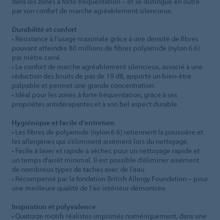
dans les zones à forte fréquentation – et se distingue en outre
par son confort de marche agréablement silencieux.
Durabilité et confort
• Résistance à l’usage maximale grâce à une densité de fibres
pouvant atteindre 80 millions de fibres polyamide (nylon 6.6)
par mètre carré.
• Le confort de marche agréablement silencieux, associé à une
réduction des bruits de pas de 19 dB, apporte un bien-être
palpable et permet une grande concentration.
• Idéal pour les zones à forte fréquentation, grâce à ses
propriétés antidérapantes et à son bel aspect durable.
Hygiénique et facile d’entretien
• Les fibres de polyamide (nylon 6.6) retiennent la poussière et
les allergènes qui s’éliminent aisément lors du nettoyage.
• Facile à laver et rapide à sécher, pour un nettoyage rapide et
un temps d'arrêt minimal. Il est possible d’éliminer aisément
de nombreux types de taches avec de l'eau.
• Récompensé par la fondation British Allergy Foundation – pour
une meilleure qualité de l'air intérieur démontrée.
Inspiration et polyvalence
• Quatorze motifs réalistes imprimés numériquement, dans une