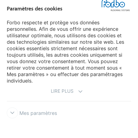
Forbo Flooring Systems
Paramètres des cookies
Forbo Movement Systems
Forbo respecte et protège vos données
personnelles. Afin de vous offrir une expérience
utilisateur optimale, nous utilisons des cookies et
des technologies similaires sur notre site web. Les
Selectionnez un pays
cookies essentiels strictement nécessaires sont
toujours utilisés, les autres cookies uniquement si
Sélectionnez votre pays
vous donnez votre consentement. Vous pouvez
retirer votre consentement à tout moment sous «
Mes paramètres » ou effectuer des paramétrages
individuels.
LIRE PLUS
Mes paramètres
Conditions d'utilisation & décharge de responsabilité
Protection
des données
Cookies
Conditions générales de vente
Forbo
Integrity Line
Paramètres des cookies