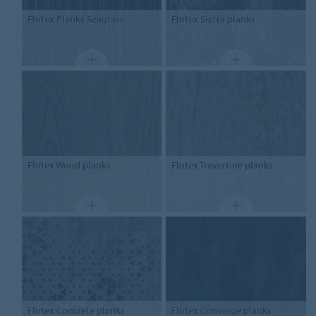
Flotex
Planks Seagrass
Flotex
Sierra planks
Flotex
Wood planks
Flotex
Travertine planks
Flotex
Concrete planks
Flotex
Converge planks