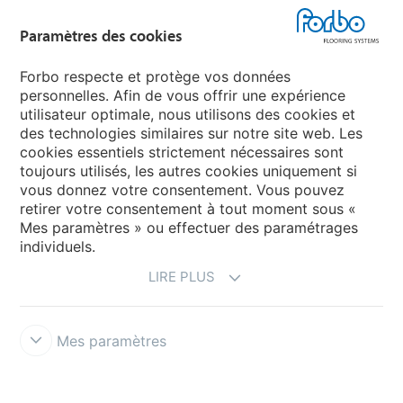
Forbo Flooring Systems
Paramètres des cookies
Forbo Movement Systems
Forbo respecte et protège vos données
personnelles. Afin de vous offrir une expérience
utilisateur optimale, nous utilisons des cookies et
des technologies similaires sur notre site web. Les
Selectionnez un pays
cookies essentiels strictement nécessaires sont
toujours utilisés, les autres cookies uniquement si
Sélectionnez votre pays
vous donnez votre consentement. Vous pouvez
retirer votre consentement à tout moment sous «
Mes paramètres » ou effectuer des paramétrages
individuels.
LIRE PLUS
Mes paramètres
Conditions d'utilisation & décharge de responsabilité
Protection
des données
Cookies
Conditions générales de vente
Forbo
Integrity Line
Paramètres des cookies