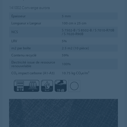
141002
Converge aurora
Épaisseur
5 mm
Longueur x Largeur
100 cm x 25 cm
S 7502-B / S 8502-B / S 7010-R70B
NCS
/ S 7020-R90B
LRV
5%
m2 par boîte
2.5 m2 (10 pièce)
Contenu recyclé
59%
Électricité issue de ressource
100%
renouvelable
CO₂ impact carbone (A1-A3)
10.75 kg CO₂e/m²