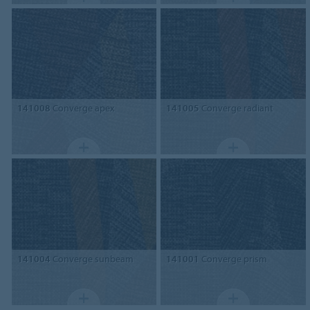
141008
Converge apex
141005
Converge radiant
141004
Converge sunbeam
141001
Converge prism