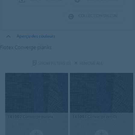
COLLECTION DIGITAL
Aperçu des couleurs
Flotex Converge planks
SHOW FILTERS
(0)
REMOVE ALL
141002
Converge aurora
141003
Converge zenith