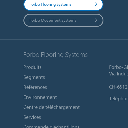
Forbo Flooring Systems
Forbo Movement Systems
Forbo Flooring Systems
Produits
Forbo-Gi
Via Indus
Segments
CH-6512
Références
Environnement
Télépho
Centre de téléchargement
Services
Commande d'échantillons