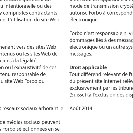
 intentionnelle ou des
mode de transmission crypté
 compris les contractants
autorise Forbo à correspond
e. L'utilisation du site Web
électronique.
Forbo n'est responsable ni vis
dommages liés à des message
menant vers des sites Web
électronique ou un autre s
ontenus ou les sites Web de
messages.
ant à la légalité,
tion ou l'exhaustivité de ces
Droit applicable
 tenu responsable de
Tout différend relevant de l'u
au site Web Forbo ou
du présent site Internet relèv
exclusivement par les tribun
(Suisse) (à l'exclusion des di
es réseaux sociaux arborant le
Août 2014
s de médias sociaux peuvent
es Forbo sélectionnées en se