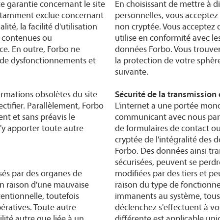
e garantie concernant le site
En choisissant de mettre à 
notamment exclue concernant
personnelles, vous acceptez
alité, la facilité d'utilisation
non cryptée. Vous acceptez 
t contenues ou
utilise en conformité avec les
nce. En outre, Forbo ne
données Forbo. Vous trouver
t de dysfonctionnements et
la protection de votre sphère
suivante.
ormations obsolètes du site
Sécurité de la transmission
ectifier. Parallèlement, Forbo
L'internet a une portée mondi
nt et sans préavis le
communicant avec nous par c
'y apporter toute autre
de formulaires de contact ou
cryptée de l'intégralité des
Forbo. Des données ainsi tran
sécurisées, peuvent se perdr
és par des organes de
modifiées par des tiers et pe
 en raison d'une mauvaise
raison du type de fonctionne
entionnelle, toutefois
immanents au système, tous 
ratives. Toute autre
déclenchez s'effectuent à vos
ité autre que liée à un
différente est applicable u