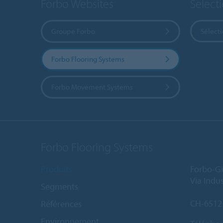
Forbo Websites
Select
Groupe Forbo
Sélect
Forbo Flooring Systems
Forbo Movement Systems
Forbo Flooring Systems
Produits
Forbo-Gi
Via Indus
Segments
CH-6512
Références
Environnement