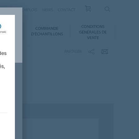
RRIÈRES ET EMPLOIS
NEWS
CONTACT
CONDITIONS
COMMANDE
SERVICES
GÉNÉRALES DE
D'ÉCHANTILLONS
VENTE
PARTAGER
des
és,