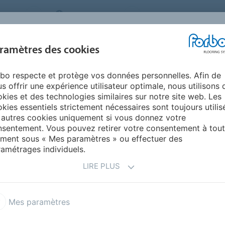
STEMS
SWITZERLAND
A PROPOS DE NOUS
CA
CENTRE DE
ramètres des cookies
TS
RÉFÉRENCES
ENVIRONNEMENT
TÉLÉCHARGEMENT
bo respecte et protège vos données personnelles. Afin de
s offrir une expérience utilisateur optimale, nous utilisons 
kies et des technologies similaires sur notre site web. Les
kies essentiels strictement nécessaires sont toujours utilis
 autres cookies uniquement si vous donnez votre
sentement. Vous pouvez retirer votre consentement à tout
end des revêtements de sol en textile, vinyle et
ment sous « Mes paramètres » ou effectuer des
propreté et des linoléums de surface pour revêtements de
amétrages individuels.
LIRE PLUS
Mes paramètres
Sélectionnez votre produit