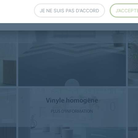
JE NE SUIS PAS D'ACCORD
J’ACCEPT
Revêtements Design Naturels
PLUS D'INFORMATION
Vinyle homogène
PLUS D'INFORMATION