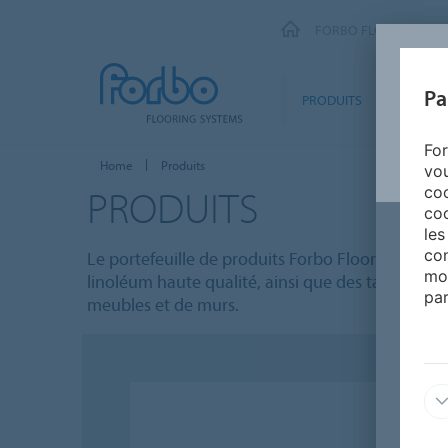
FORBO FLOORING SY
Pa
PRODUITS
SEGMEN
For
Home
Produits
vou
PRODUITS
coo
coo
les
con
Le portefeuille de produits Forbo Flooring compr
mo
linoléum haute qualité, ainsi que des tapis de 
par
meubles et de murs.