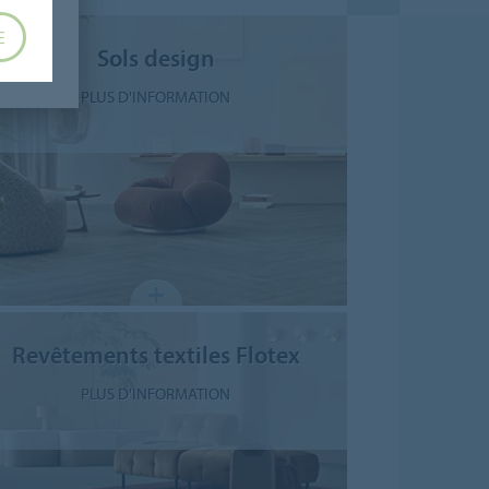
E
Sols design
PLUS D'INFORMATION
Revêtements textiles Flotex
PLUS D'INFORMATION