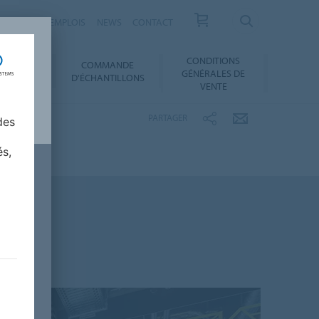
RRIÈRES ET EMPLOIS
NEWS
CONTACT
CONDITIONS
COMMANDE
SERVICES
GÉNÉRALES DE
D'ÉCHANTILLONS
VENTE
PARTAGER
des
és,