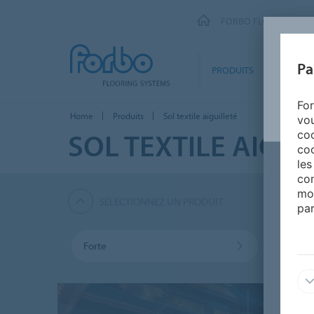
FORBO FLOORING SY
Pa
PRODUITS
SEGMEN
For
Home
Produits
Sol textile aiguilleté
vou
SOL TEXTILE AIGUI
coo
coo
les
con
mo
SÉLECTIONNEZ UN PRODUIT
par
Forte
Marka