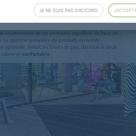
eté
JE NE SUIS PAS D'ACCORD
J’ACCEPT
ence
de revêtements de sol en textile aiguilleté de haut de
e
. La gamme complète de produits en textile
re optimale, réduit les bruits de pas, diminue le bruit
t calme et
confortable
.