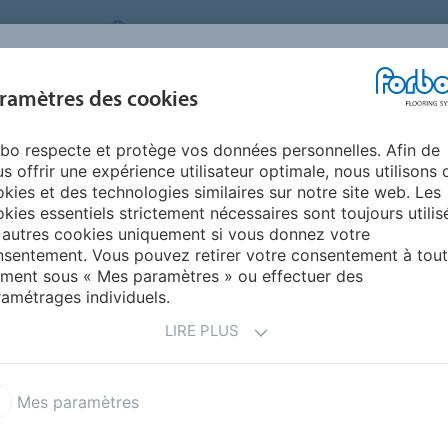
STEMS
SWITZERLAND
A PROPOS DE NOUS
CA
CENTRE DE
ramètres des cookies
TS
RÉFÉRENCES
ENVIRONNEMENT
TÉLÉCHARGEMENT
bo respecte et protège vos données personnelles. Afin de
s offrir une expérience utilisateur optimale, nous utilisons 
LLETÉ
kies et des technologies similaires sur notre site web. Les
kies essentiels strictement nécessaires sont toujours utilis
 autres cookies uniquement si vous donnez votre
sentement. Vous pouvez retirer votre consentement à tout
ment sous « Mes paramètres » ou effectuer des
amétrages individuels.
LIRE PLUS
nt
Akzent
Mes paramètres