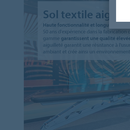
Sol textile aiguill
Haute fonctionnalité et longue expéri
50 ans d'expérience dans la fabrication 
gamme
garantissent une qualité élevé
aiguilleté garantit une résistance à l'usu
ambiant et crée ainsi un environnemen