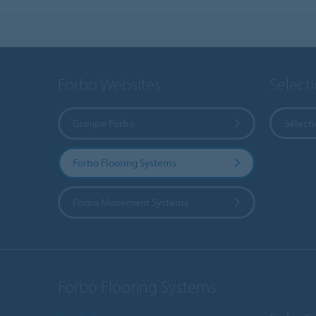
Forbo Websites
Select
Groupe Forbo
Sélect
Forbo Flooring Systems
Forbo Movement Systems
Forbo Flooring Systems