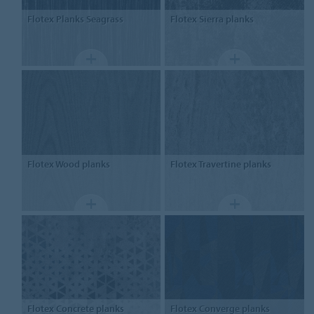
Flotex
Planks Seagrass
Flotex
Sierra planks
Flotex
Wood planks
Flotex
Travertine planks
Flotex
Concrete planks
Flotex
Converge planks