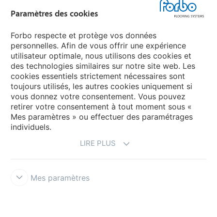
Forbo Flooring Systems
Paramètres des cookies
Forbo Movement Systems
Forbo respecte et protège vos données
personnelles. Afin de vous offrir une expérience
utilisateur optimale, nous utilisons des cookies et
des technologies similaires sur notre site web. Les
Selectionnez un pays
cookies essentiels strictement nécessaires sont
toujours utilisés, les autres cookies uniquement si
Sélectionnez votre pays
vous donnez votre consentement. Vous pouvez
retirer votre consentement à tout moment sous «
Mes paramètres » ou effectuer des paramétrages
individuels.
LIRE PLUS
Mes paramètres
Conditions d'utilisation & décharge de responsabilité
Protection
des données
Cookies
Conditions générales de vente
Forbo
Integrity Line
Paramètres des cookies