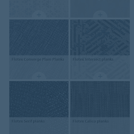
Flotex
Converge Plain Planks
Flotex
Intersect planks
Flotex
Serif planks
Flotex
Calico planks