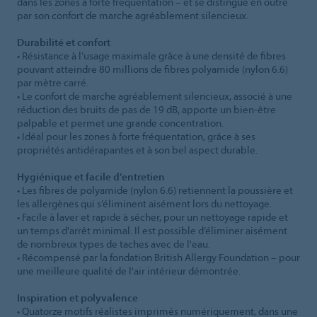
dans les zones à forte fréquentation – et se distingue en outre
par son confort de marche agréablement silencieux.
Durabilité et confort
• Résistance à l’usage maximale grâce à une densité de fibres
pouvant atteindre 80 millions de fibres polyamide (nylon 6.6)
par mètre carré.
• Le confort de marche agréablement silencieux, associé à une
réduction des bruits de pas de 19 dB, apporte un bien-être
palpable et permet une grande concentration.
• Idéal pour les zones à forte fréquentation, grâce à ses
propriétés antidérapantes et à son bel aspect durable.
Hygiénique et facile d’entretien
• Les fibres de polyamide (nylon 6.6) retiennent la poussière et
les allergènes qui s’éliminent aisément lors du nettoyage.
• Facile à laver et rapide à sécher, pour un nettoyage rapide et
un temps d'arrêt minimal. Il est possible d’éliminer aisément
de nombreux types de taches avec de l'eau.
• Récompensé par la fondation British Allergy Foundation – pour
une meilleure qualité de l'air intérieur démontrée.
Inspiration et polyvalence
• Quatorze motifs réalistes imprimés numériquement, dans une