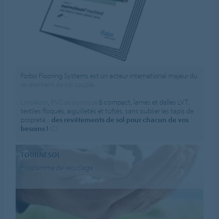
Forbo Flooring Systems est un acteur international majeur du
revêtement de sol souple.
Linoléum
,
PVC acoustique
& compact, lames et dalles LVT,
textiles floqués, aiguilletés et tuftés, sans oublier les tapis de
propreté...
des revêtements de sol pour chacun de vos
besoins !
ICI.
TOURNESOL
Programme de recyclage