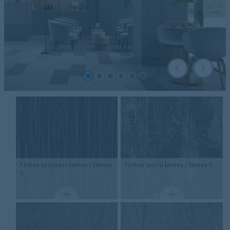
Flotex seagrass
lames / lames
Flotex sierra
lames / lames S
S