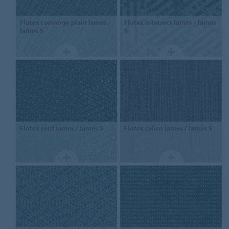
Flotex converge plain
lames /
Flotex intersect
lames / lames
lames S
S
Flotex serif
lames / lames S
Flotex calico
lames / lames S