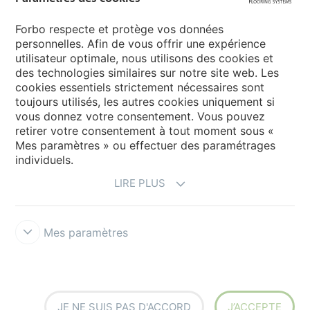
Sélectionnez votre pays
Forbo respecte et protège vos données
personnelles. Afin de vous offrir une expérience
utilisateur optimale, nous utilisons des cookies et
My Forbo
des technologies similaires sur notre site web. Les
cookies essentiels strictement nécessaires sont
LEXIQUE
toujours utilisés, les autres cookies uniquement si
PLAN DU SITE
vous donnez votre consentement. Vous pouvez
retirer votre consentement à tout moment sous «
Mes paramètres » ou effectuer des paramétrages
individuels.
LIRE PLUS
Mes paramètres
Mentions légales & Conditions d'utilisation
Protection des données
Politique des cookies
Forbo Integrity Line
Paramètres des
cookies
JE NE SUIS PAS D'ACCORD
J’ACCEPTE