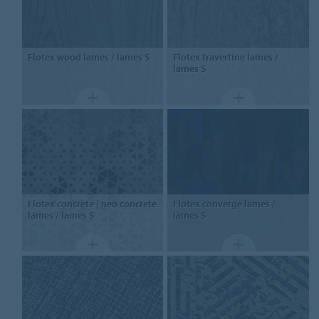
Flotex wood
lames / lames S
Flotex travertine
lames /
lames S
Flotex concrete | neo concrete
Flotex converge
lames /
lames / lames S
lames S