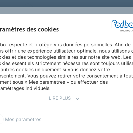
FRANCE
A PROPOS DE NOUS
TRAVAILLER CHEZ FORBO
PR
BLOG &
ramètres des cookies
ENTS
ENVIRONNEMENT
FAQ
AIDE
REALISATIONS
bo respecte et protège vos données personnelles. Afin de
x advance - lés | dalles | dalles S
s offrir une expérience utilisateur optimale, nous utilisons 
É - FLOTEX
kies et des technologies similaires sur notre site web. Les
kies essentiels strictement nécessaires sont toujours utilis
 autres cookies uniquement si vous donnez votre
sentement. Vous pouvez retirer votre consentement à tout
ment sous « Mes paramètres » ou effectuer des
amétrages individuels.
LIRE PLUS
Flotex colour - lés | lés S | dalles | dalles S
Flotex advance - lés | dalles | dalles S
Mes paramètres
 vision - lés | lés S naturals
Flotex vision - lés | lés S H&L