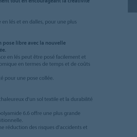
nt tout en encourageant la créativité
 en lés et en dalles, pour une plus
n pose libre avec la nouvelle
ée.
ce en lés peut être posé facilement et
onomique en termes de temps et de coûts
é pour une pose collée.
aleureux d’un sol textile et la durabilité
 polyamide 6.6 offre une plus grande
tionnelle.
e réduction des risques d’accidents et