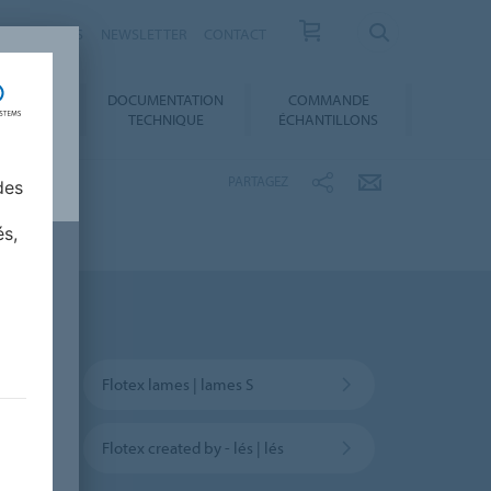
ESSE / ACTUS
NEWSLETTER
CONTACT
DOCUMENTATION
COMMANDE
 AU CHOIX
TECHNIQUE
ÉCHANTILLONS
PARTAGEZ
des
és,
Flotex lames | lames S
Flotex created by - lés | lés