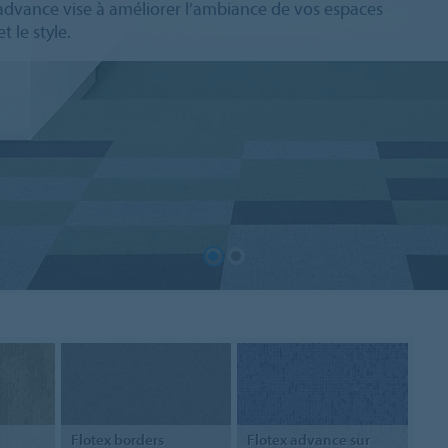
x advance vise à améliorer l’ambiance de vos espaces
 le style.
Flotex
borders
Flotex advance
sur