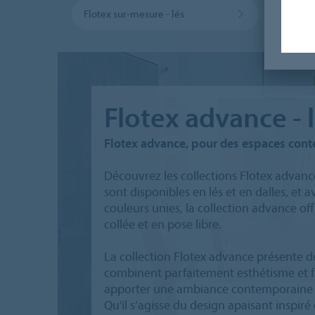
Flotex sur-mesure - lés
Flotex
Flotex advance - lé
Flotex advance, pour des espaces con
Découvrez les collections Flotex advance
sont disponibles en lés et en dalles, et
couleurs unies, la collection advance off
collée et en pose libre.
La collection Flotex advance présente d
combinent parfaitement esthétisme et f
apporter une ambiance contemporaine à
Qu’il s’agisse du design apaisant inspiré