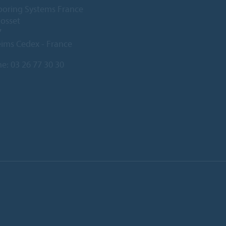
ooring Systems France
Gosset
7
ims Cedex - France
ne:
03 26 77 30 30