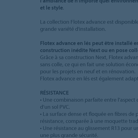
l'ambiance de n'importe quel environneme
et le style
.
La collection Flotex advance est disponible
grande variété d’installation.
Flotex advance en lés peut être installé e
construction inédite Next ou en pose coll
Grâce à sa construction Next, Flotex advan
sans colle, ce qui en fait une solution éc
pour les projets en neuf et en rénovation.
Flotex advance en lés est également adapt
RÉSISTANCE
• Une combinaison parfaite entre l’aspect ch
d’un sol PVC.
• La surface dense et floquée en fibres de
résistance, comparée à une moquette tradi
• Une résistance au glissement R13 pour un
une plus grande sécurité.