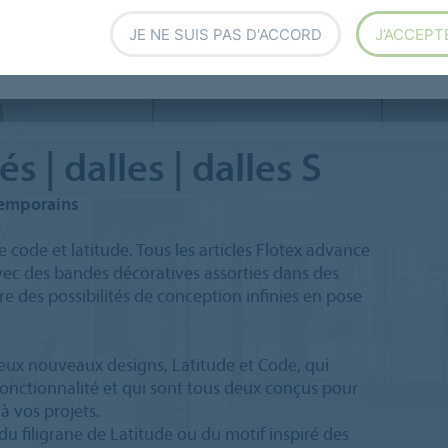
 Next - lés | Pose libre
JE NE SUIS PAS D'ACCORD
J’ACCEPT
s | dalles | dalles S
temporains
 code et latitude. Tous les articles Flotex advance
 avec des bandes décoratives assorties dans des
re des possibilités de conception infinies en pose
eux nouveaux designs, Latitude et Code, qui
onctionnalité et qui sont tous deux conçus pour
 vos projets.
 du filigrane de Latitude ou du motif inspiré des