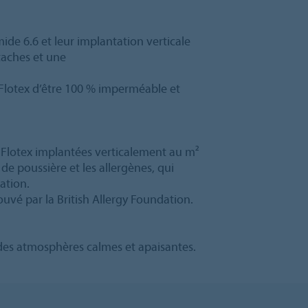
mide 6.6 et leur implantation verticale
taches et une
Flotex d’être 100 % imperméable et
e Flotex implantées verticalement au m²
 de poussière et les allergènes, qui
ation.
ouvé par la British Allergy Foundation.
 des atmosphères calmes et apaisantes.