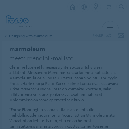
MENU
SHARE
Designing with Marmoleum
marmoleum
meets mendini -mallisto
Olemme luoneet läheisessä yhteistyössä italialaisen
arkkitehti Alessandro Mendinin kanssa kolme ainutlaatuista
Marmoleum-kuosia, joissa kuvastuu hänen pointillismi tyyli:
Proust, Harlekino ja Plato. Kaikki kolme kuosia ovat saatavana
kirkasvärisenä versiona, jossa on voimakas kontrasti, sekä
hillitympänä versiona, jonka sävyt ovat harmahtavat.
Molemmissa on sama geometrinen kuvio.
"Forbo Flooringilta saamani tilaus antoi minulle
mahdollisuuden suunnitella Proust-lattian Marmoleumista.
Variaatiot on kehitetty niin, että ne on helposti
tunnistettavissa ja niitä voidaan käyttää toinen toisensa