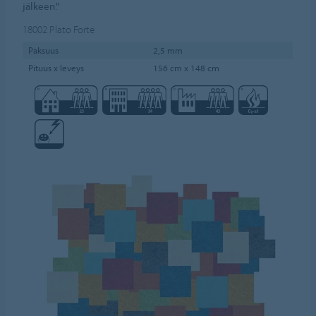
jälkeen."
18002
Plato Forte
Paksuus
2,5 mm
Pituus x leveys
156 cm x 148 cm