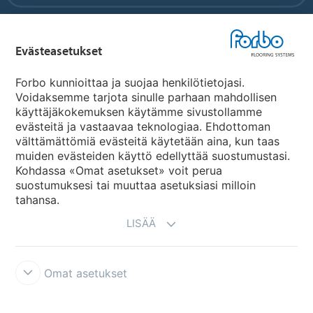
Forbo Flooring Systems
Evästeasetukset
Forbo Movement Systems
Forbo kunnioittaa ja suojaa henkilötietojasi.
Voidaksemme tarjota sinulle parhaan mahdollisen
käyttäjäkokemuksen käytämme sivustollamme
evästeitä ja vastaavaa teknologiaa. Ehdottoman
Maakohtaiset sivut
välttämättömiä evästeitä käytetään aina, kun taas
muiden evästeiden käyttö edellyttää suostumustasi.
Valitse maa
Kohdassa «Omat asetukset» voit perua
suostumuksesi tai muuttaa asetuksiasi milloin
tahansa.
LISÄÄ
Omat asetukset
Käyttöehdot ja vastuunrajoitukset
Tietosuojaseloste
Evästeet