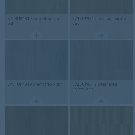
8703UP4319
natural narrow
8713UP4319
medium narrow
oak
oak
8701UP4319
grey narrow oak
8723UP4319
weathered
narrow oak