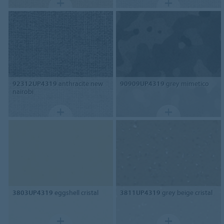
92312UP4319
anthracite new
90909UP4319
grey mimetico
nairobi
3803UP4319
eggshell cristal
3811UP4319
grey beige cristal