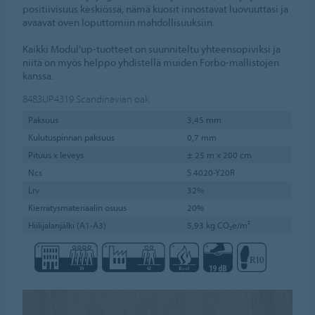
positiivisuus keskiössä, nämä kuosit innostavat luovuuttasi ja
avaavat oven loputtomiin mahdollisuuksiin.
Kaikki Modul’up-tuotteet on suunniteltu yhteensopiviksi ja
niitä on myös helppo yhdistellä muiden Forbo-mallistojen
kanssa.
8483UP4319
Scandinavian oak
Paksuus
3,45 mm
Kulutuspinnan paksuus
0,7 mm
Pituus x leveys
± 25 m x 200 cm
Ncs
S 4020-Y20R
Lrv
32%
Kierrätysmateriaalin osuus
20%
Hiilijalanjälki (A1-A3)
5,93 kg CO₂e/m²