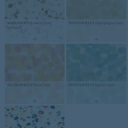
90403UP4319
warm mini
90703UP4319
champagne halo
terrazzo
90706UP4319
floral halo
90707UP4319
lagoon halo