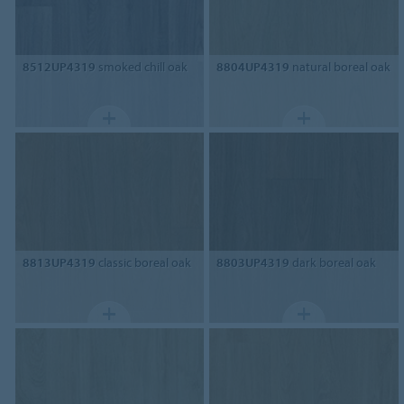
8512UP4319
smoked chill oak
8804UP4319
natural boreal oak
8813UP4319
classic boreal oak
8803UP4319
dark boreal oak