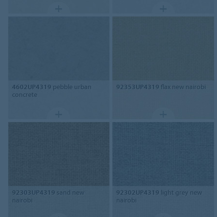
4602UP4319
pebble urban
92353UP4319
flax new nairobi
concrete
92303UP4319
sand new
92302UP4319
light grey new
nairobi
nairobi