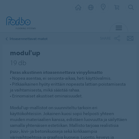
MENU
SHARE
Irtoasennettavat matot
modul'up
19 db
Paras akustinen irtoasennettava vinyylimatto
• Nopea asentaa, ei seisonta-aikaa, heti käyttövalmis.
• Pitkäaikainen hyöty erittäin nopeasta lattian poistamisesta
ja vaihtamisesta, mikä säästää rahaa.
• Erinomaiset akustiset ominaisuudet.
Modul’up-mallistot on suunniteltu tarkoin eri
käyttökohteisiin. Jokainen kuosi sopii helposti yhteen
muiden materiaalien kanssa, edistäen luovuutta ja säilyttäen
samalla yhtenäisen estetiikan. Mallisto tarjoaa realistisia
puu-, kivi- ja betonikuoseja sekä kirkkaampia
värivaihtoehtoja ja graafisia kuoseja. Luonto, keveys ja