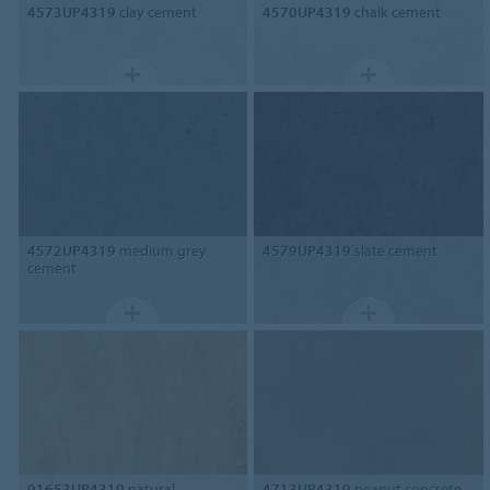
4573UP4319
clay cement
4570UP4319
chalk cement
4572UP4319
medium grey
4579UP4319
slate cement
cement
91653UP4319
natural
4713UP4319
peanut concrete