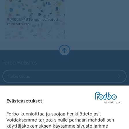
90400UP4319
multicoloured
mini terrazzo
Forbo Websites
Forbo Group
Forbo Flooring Systems
Evästeasetukset
Forbo Movement Systems
Forbo kunnioittaa ja suojaa henkilötietojasi.
Voidaksemme tarjota sinulle parhaan mahdollisen
käyttäjäkokemuksen käytämme sivustollamme