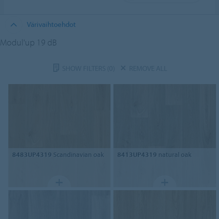
Värivaihtoehdot
Modul'up 19 dB
SHOW FILTERS
(0)
REMOVE ALL
8483UP4319
Scandinavian oak
8413UP4319
natural oak