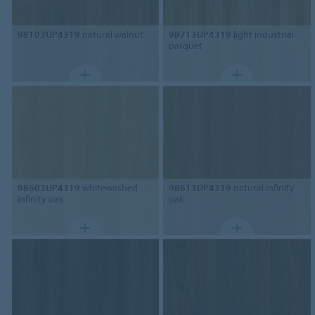
98103UP4319
natural walnut
98713UP4319
light industrial
parquet
98603UP4319
whitewashed
98613UP4319
natural infinity
infinity oak
oak