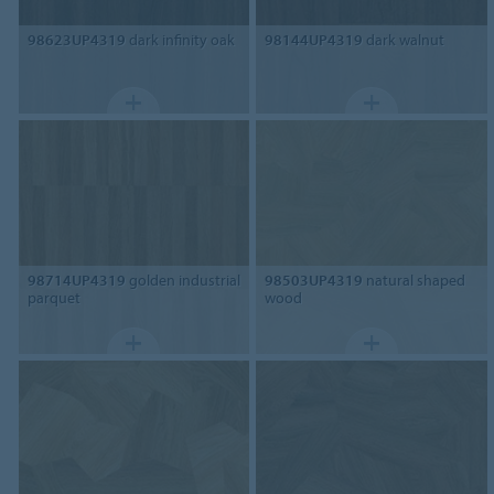
98623UP4319
dark infinity oak
98144UP4319
dark walnut
98714UP4319
golden industrial
98503UP4319
natural shaped
parquet
wood