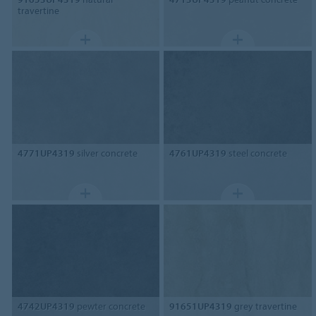
travertine
4771UP4319
silver concrete
4761UP4319
steel concrete
4742UP4319
pewter concrete
91651UP4319
grey travertine