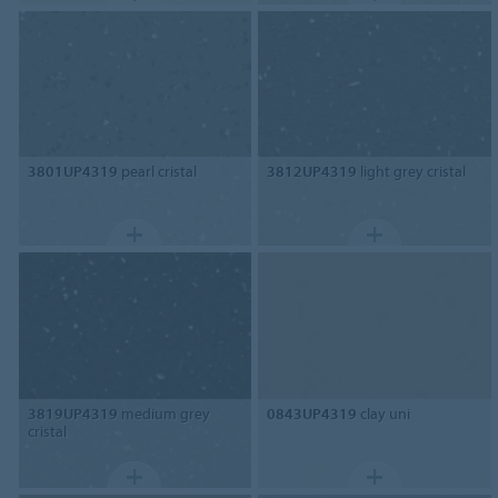
3801UP4319
pearl cristal
3812UP4319
light grey cristal
3819UP4319
medium grey
0843UP4319
clay uni
cristal