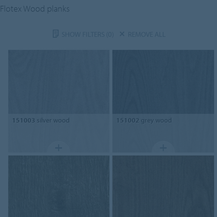
Flotex Wood planks
SHOW FILTERS
(0)
REMOVE ALL
151003
silver wood
151002
grey wood