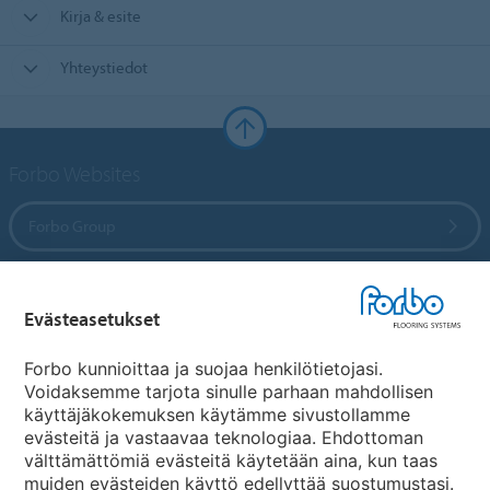
Kirja & esite
Yhteystiedot
Forbo Websites
Forbo Group
Forbo Flooring Systems
Evästeasetukset
Forbo Movement Systems
Forbo kunnioittaa ja suojaa henkilötietojasi.
Voidaksemme tarjota sinulle parhaan mahdollisen
käyttäjäkokemuksen käytämme sivustollamme
evästeitä ja vastaavaa teknologiaa. Ehdottoman
Maakohtaiset sivut
välttämättömiä evästeitä käytetään aina, kun taas
muiden evästeiden käyttö edellyttää suostumustasi.