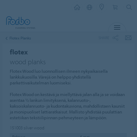
MENU
SHARE
Flotex Planks
flotex
wood planks
Flotex Wood luo luonnollisen ilmeen nykyaikaisella
lankkukuosilla. Värejä on helppo yhdistellä
parkettivaikutelman luomiseksi.
Flotex Wood on kestävä ja miellyttävä jalan alla ja se voidaan
asentaa ½ lankun limityksenä, kalanruoto-,
kaksoiskalanruoto- ja kudontakuviona, mahdollistaen kauniit
ja monipuoliset lattiaratkaisut. Mallisto yhdistää puulattian
estetiikan tekstiilipinnan pehmeyteen ja lämpöön.
151003
silver wood
Paksuus
5 mm