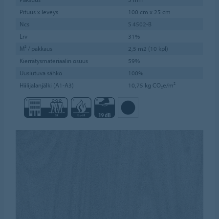
Pituus x leveys
100 cm x 25 cm
Ncs
S 4502-B
Lrv
31%
M² / pakkaus
2,5 m2 (10 kpl)
Kierrätysmateriaalin osuus
59%
Uusiutuva sähkö
100%
Hiilijalanjälki (A1-A3)
10,75 kg CO₂e/m²