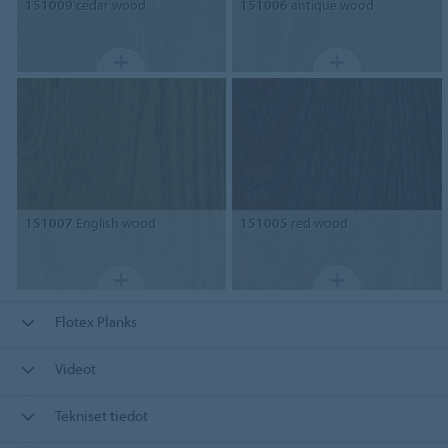
151009
cedar wood
151006
antique wood
151007
English wood
151005
red wood
Flotex Planks
Videot
Tekniset tiedot