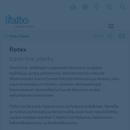
MENU
SHARE
Flotex Planks
flotex
travertine planks
Travertine ‑lankkujen orgaaninen kuviointi ja ajaton
tyylikkyys syntyy pehmeistä, aaltoilevista kerroksista.
Ohutviivaiset kuviot luovat hillittyä tekstuuria ja ilmeen, joka
sopii monenlaisiin tiloihin. Lämmin värimaailma ja
hienovaraiset sävyvaihtelut luovat klassisen mutta
nykyaikaisen tunnelman.
Flotex on kestävä, hygieeninen ja helppo puhdistaa. Samalla
se tuntuu pehmeältä ja lämpimältä, aivan kuin tekstiililattia.
Lankut voidaan asentaa ½ lankun limityksenä, kalanruoto-,
kaksoiskalanruoto- ja kudontakuviona.