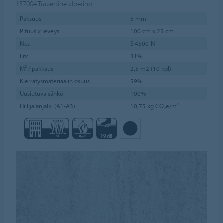
157004
Travertine alberino
Paksuus
5 mm
Pituus x leveys
100 cm x 25 cm
Ncs
S 4500-N
Lrv
31%
M² / pakkaus
2,5 m2 (10 kpl)
Kierrätysmateriaalin osuus
59%
Uusiutuva sähkö
100%
Hiilijalanjälki (A1-A3)
10,75 kg CO₂e/m²