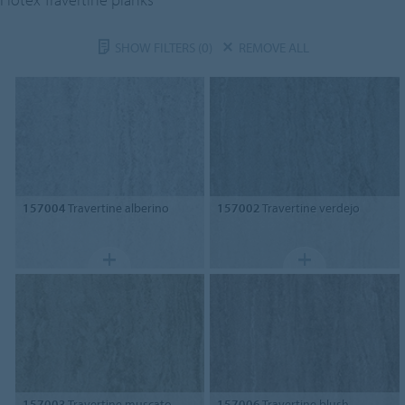
SHOW FILTERS
(0)
REMOVE ALL
157004
Travertine alberino
157002
Travertine verdejo
157003
Travertine muscato
157006
Travertine blush