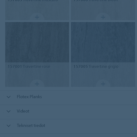
157001
Travertine rosé
157005
Travertine grigio
Flotex Planks
Videot
Tekniset tiedot