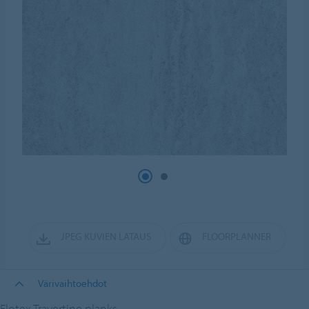
JPEG KUVIEN LATAUS
FLOORPLANNER
Värivaihtoehdot
Flotex Travertine planks