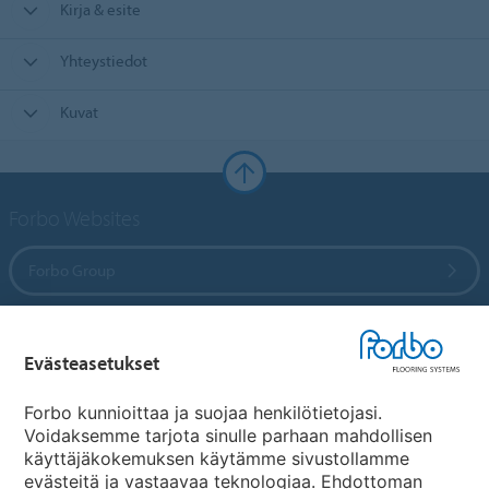
Kirja & esite
Yhteystiedot
Kuvat
Forbo Websites
Forbo Group
Forbo Flooring Systems
Evästeasetukset
Forbo Movement Systems
Forbo kunnioittaa ja suojaa henkilötietojasi.
Voidaksemme tarjota sinulle parhaan mahdollisen
käyttäjäkokemuksen käytämme sivustollamme
evästeitä ja vastaavaa teknologiaa. Ehdottoman