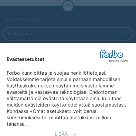
Forbo Websites
Forbo Group
Forbo Flooring Systems
Evästeasetukset
Forbo Movement Systems
Forbo kunnioittaa ja suojaa henkilötietojasi.
Voidaksemme tarjota sinulle parhaan mahdollisen
käyttäjäkokemuksen käytämme sivustollamme
evästeitä ja vastaavaa teknologiaa. Ehdottoman
Maakohtaiset sivut
välttämättömiä evästeitä käytetään aina, kun taas
muiden evästeiden käyttö edellyttää suostumustasi.
Valitse maa
Kohdassa «Omat asetukset» voit perua
suostumuksesi tai muuttaa asetuksiasi milloin
tahansa.
LISÄÄ