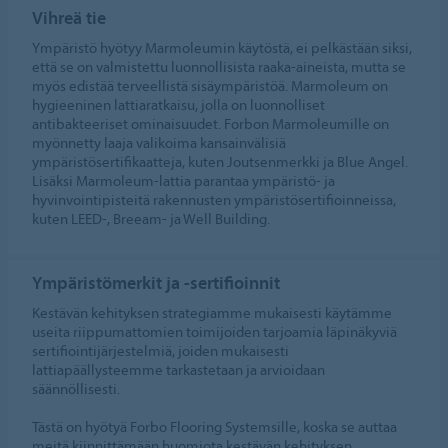
Vihreä tie
Ympäristö hyötyy Marmoleumin käytöstä, ei pelkästään siksi,
että se on valmistettu luonnollisista raaka-aineista, mutta se
myös edistää terveellistä sisäympäristöä. Marmoleum on
hygieeninen lattiaratkaisu, jolla on luonnolliset
antibakteeriset ominaisuudet. Forbon Marmoleumille on
myönnetty laaja valikoima kansainvälisiä
ympäristösertifikaatteja, kuten Joutsenmerkki ja Blue Angel.
Lisäksi Marmoleum-lattia parantaa ympäristö- ja
hyvinvointipisteitä rakennusten ympäristösertifioinneissa,
kuten LEED-, Breeam- ja Well Building.
Ympäristömerkit ja -sertifioinnit
Kestävän kehityksen strategiamme mukaisesti käytämme
useita riippumattomien toimijoiden tarjoamia läpinäkyviä
sertifiointijärjestelmiä, joiden mukaisesti
lattiapäällysteemme tarkastetaan ja arvioidaan
säännöllisesti.
Tästä on hyötyä Forbo Flooring Systemsille, koska se auttaa
meitä kiinnittämään huomiota kestävän kehityksen