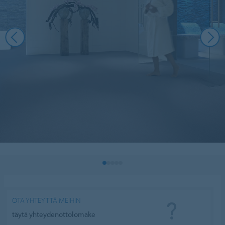
OTA YHTEYTTÄ MEIHIN
täytä yhteydenottolomake