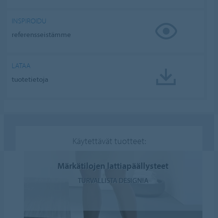
INSPIROIDU
referensseistämme
LATAA
tuotetietoja
Käytettävät tuotteet:
Märkätilojen lattiapäällysteet
TURVALLISTA DESIGNIA