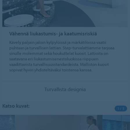
Vähennä liukastumis- ja kaatumisriskiä
Kävely paljain jaloin kylpylöissä ja märkätiloissa vaatii
puhtaan ja turvallisen lattian. Step-turvalattiamme tarjoaa
sinulle molemmat sekä houkuttelat kuosit. Lattioita on
saatavana eri liukastumisenestoluokissa riippuen
vaadittavista turvallisuusstandardeista. Malliston kuosit
sopivat hyvin yhdisteltäväksi toistensa kanssa.
Turvallista designia
Katso kuvat:
1 / 5