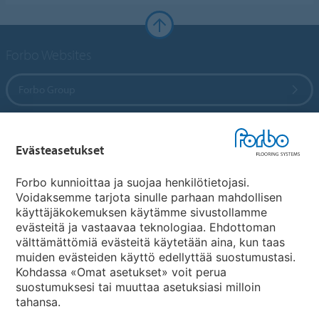
Forbo Websites
Forbo Group
Forbo Flooring Systems
Evästeasetukset
Forbo Movement Systems
Forbo kunnioittaa ja suojaa henkilötietojasi.
Voidaksemme tarjota sinulle parhaan mahdollisen
käyttäjäkokemuksen käytämme sivustollamme
evästeitä ja vastaavaa teknologiaa. Ehdottoman
Maakohtaiset sivut
välttämättömiä evästeitä käytetään aina, kun taas
muiden evästeiden käyttö edellyttää suostumustasi.
Valitse maa
Kohdassa «Omat asetukset» voit perua
suostumuksesi tai muuttaa asetuksiasi milloin
tahansa.