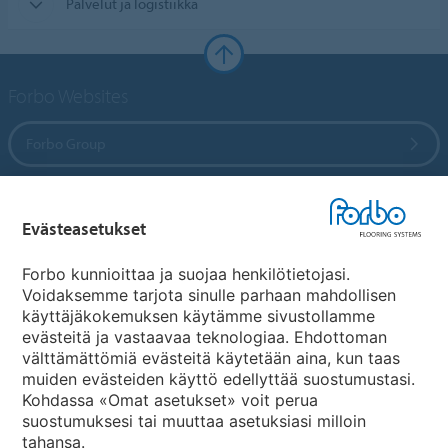
Palvelut ja logistiikka
Forbo Websites
Forbo Group
Forbo Flooring Systems
Evästeasetukset
Forbo Movement Systems
Forbo kunnioittaa ja suojaa henkilötietojasi.
Voidaksemme tarjota sinulle parhaan mahdollisen
käyttäjäkokemuksen käytämme sivustollamme
evästeitä ja vastaavaa teknologiaa. Ehdottoman
Maakohtaiset sivut
välttämättömiä evästeitä käytetään aina, kun taas
muiden evästeiden käyttö edellyttää suostumustasi.
Valitse maa
Kohdassa «Omat asetukset» voit perua
suostumuksesi tai muuttaa asetuksiasi milloin
tahansa.