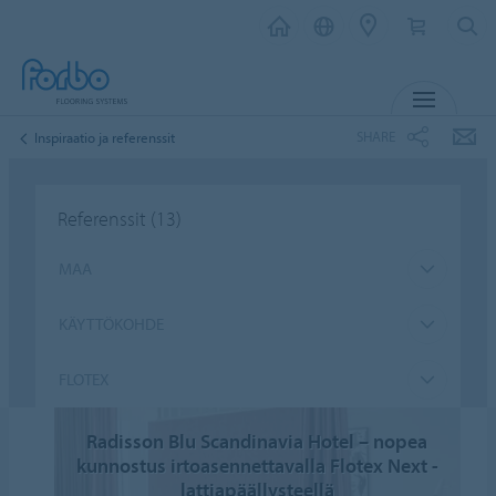
MENU
SHARE
Inspiraatio ja referenssit
Referenssit
(13)
MAA
KÄYTTÖKOHDE
FLOTEX
Radisson Blu Scandinavia Hotel – nopea
kunnostus irtoasennettavalla Flotex Next -
lattiapäällysteellä