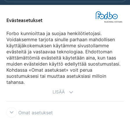
Forbo Flooring Systems
Evästeasetukset
Forbo Movement Systems
Forbo kunnioittaa ja suojaa henkilötietojasi.
Voidaksemme tarjota sinulle parhaan mahdollisen
käyttäjäkokemuksen käytämme sivustollamme
evästeitä ja vastaavaa teknologiaa. Ehdottoman
Maakohtaiset sivut
välttämättömiä evästeitä käytetään aina, kun taas
muiden evästeiden käyttö edellyttää suostumustasi.
Valitse maa
Kohdassa «Omat asetukset» voit perua
suostumuksesi tai muuttaa asetuksiasi milloin
tahansa.
LISÄÄ
Omat asetukset
Käyttöehdot ja vastuunrajoitukset
Tietosuojaseloste
Evästeet
Forbon integriteettilinja
Evästeasetukset