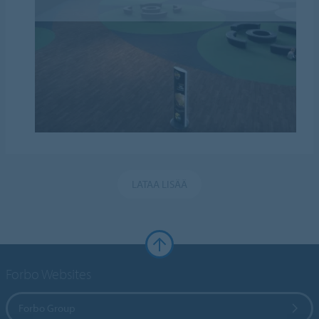
LATAA LISÄÄ
Forbo Websites
Forbo Group