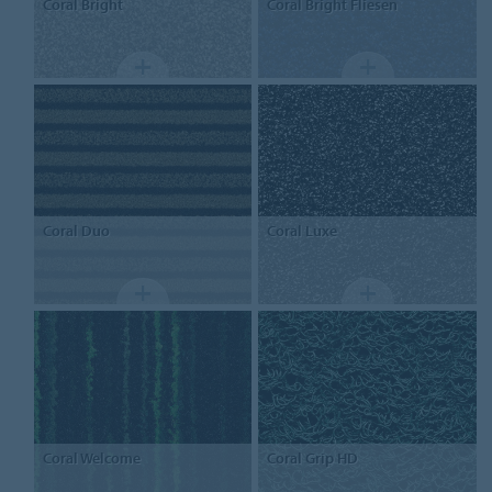
Coral
Bright
Coral Bright
Fliesen
Coral
Duo
Coral
Luxe
Coral
Welcome
Coral
Grip HD