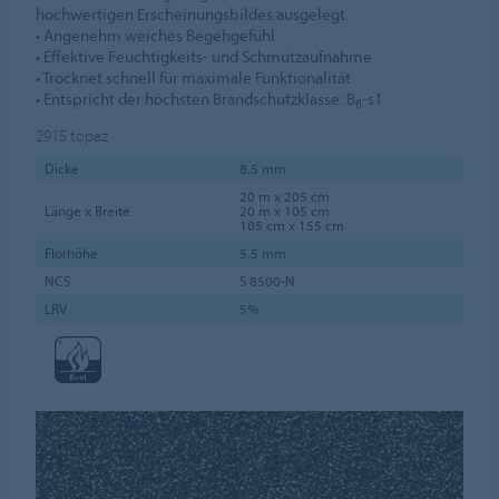
hochwertigen Erscheinungsbildes ausgelegt.
• Angenehm weiches Begehgefühl
• Effektive Feuchtigkeits- und Schmutzaufnahme
• Trocknet schnell für maximale Funktionalität
• Entspricht der höchsten Brandschutzklasse: B
-s1
fl
2915
topaz
Dicke
8.5 mm
20 m x 205 cm
Länge x Breite
20 m x 105 cm
105 cm x 155 cm
Florhöhe
5.5 mm
NCS
S 8500-N
LRV
5%