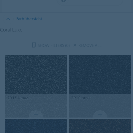
Farbübersicht
Coral Luxe
SHOW FILTERS
(0)
REMOVE ALL
2915
topaz
2910
onyx