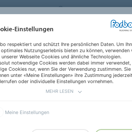
FLOORING SYSTEMS
SWITZERLAND
ÜBER UNS
okie-Einstellungen
RODUKTE
EINSATZBEREICHE
REFERENZEN
NACHHALTIGKEIT
bo respektiert und schützt Ihre persönlichen Daten. Um Ih
 optimales Nutzungserlebnis bieten zu können, verwenden 
IGNBELAG
 unserer Webseite Cookies und ähnliche Technologien.
solut notwendige Cookies werden dabei immer verwendet,
rige Cookies nur, wenn Sie der Verwendung zustimmen. Sie
nen unter «Meine Einstellungen» ihre Zustimmung jederzei
errufen oder individuelle Einstellungen vornehmen.
MEHR LESEN
Meine Einstellungen
mat