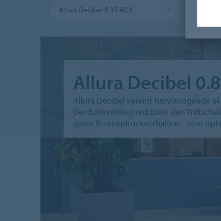
Allura Decibel 0.35 AD3
Allur
Allura Decibel 0.
Allura Decibel vereint hervorragende a
Der Bodenbelag reduziert den Trittscha
gutes Resteindruckverhalten – eine opt