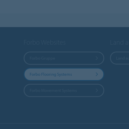
Forbo Websites
Land 
Forbo Gruppe
Land a
Forbo Flooring Systems
Forbo Movement Systems