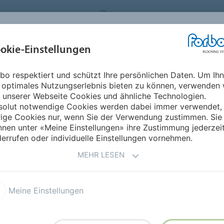
FLOORING SYSTEMS
SWITZERLAND
ÜBER UNS
okie-Einstellungen
RODUKTE
EINSATZBEREICHE
REFERENZEN
NACHHALTIGKEIT
bo respektiert und schützt Ihre persönlichen Daten. Um Ih
AD8
 optimales Nutzungserlebnis bieten zu können, verwenden 
 unserer Webseite Cookies und ähnliche Technologien.
solut notwendige Cookies werden dabei immer verwendet,
rige Cookies nur, wenn Sie der Verwendung zustimmen. Sie
nen unter «Meine Einstellungen» ihre Zustimmung jederzei
errufen oder individuelle Einstellungen vornehmen.
MEHR LESEN
 Dryback 0.55
Allura Dryback 0.4
Meine Einstellungen
 Puzzle
Allura Click Pro 0.55