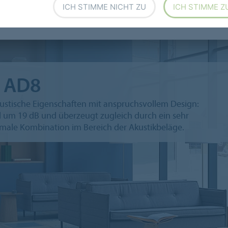
ICH STIMME NICHT ZU
ICH STIMME Z
a Decibel b+
8 AD8
kustische Eigenschaften mit anspruchsvollem Design:
ll um 19 dB und überzeugt zugleich durch ein sehr
imale Kombination im Bereich der Akustikbeläge.