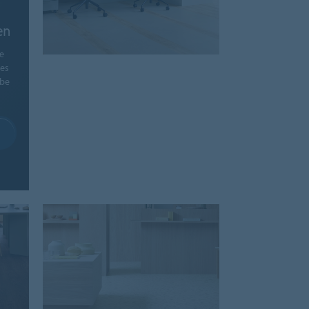
en
e
des
ube