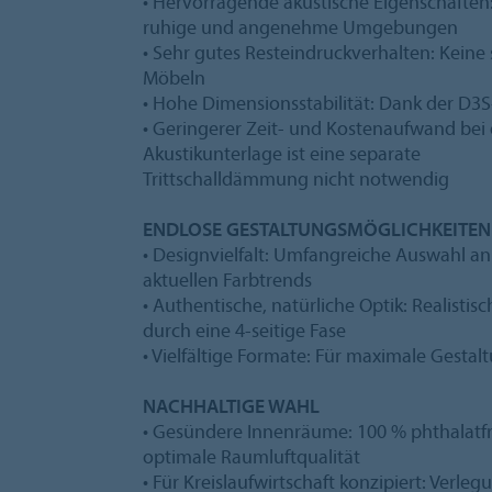
• Hervorragende akustische Eigenschaften: 
ruhige und angenehme Umgebungen
• Sehr gutes Resteindruckverhalten: Kein
Möbeln
• Hohe Dimensionsstabilität: Dank der D3
• Geringerer Zeit- und Kostenaufwand bei 
Akustikunterlage ist eine separate
Trittschalldämmung nicht notwendig
ENDLOSE GESTALTUNGSMÖGLICHKEITEN
• Designvielfalt: Umfangreiche Auswahl 
aktuellen Farbtrends
• Authentische, natürliche Optik: Realistis
durch eine 4-seitige Fase
• Vielfältige Formate: Für maximale Gestalt
NACHHALTIGE WAHL
• Gesündere Innenräume: 100 % phthalatfr
optimale Raumluftqualität
• Für Kreislaufwirtschaft konzipiert: Verle