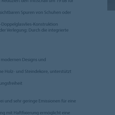
Reduziert den Trittschall um 19 dB für
e sichtbaren Spuren von Schuhen oder
S-Doppelglasvlies-Konstruktion
der Verlegung: Durch die integrierte
an modernen Designs und
che Holz- und Steindekore, unterstützt
ungsfreiheit
ei und sehr geringe Emissionen für eine
gung mit Haftfixierung ermöglicht eine