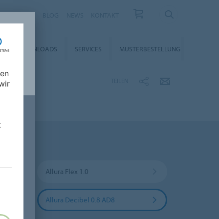
KARRIERE
BLOG
NEWS
KONTAKT
DOWNLOADS
SERVICES
MUSTERBESTELLUNG
nen
TEILEN
wir
t
Allura Flex 1.0
Allura Decibel 0.8 AD8