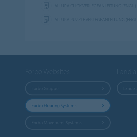
ALLURA CLICK VERLEGEANLEITUNG (ENGL.)
ALLURA PUZZLE VERLEGEANLEITUNG (ENGL
Forbo Websites
Land 
Forbo Gruppe
Land a
Forbo Flooring Systems
Forbo Movement Systems