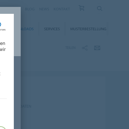
KARRIERE
BLOG
NEWS
KONTAKT
DOWNLOADS
SERVICES
MUSTERBESTELLUNG
nen
TEILEN
wir
t
ECHNISCHE DATEN
CHE DATEN