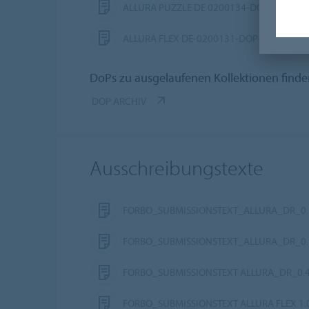
ALLURA PUZZLE DE 0200134-DOP-909
ALLURA FLEX DE-0200131-DOP-402
DoPs zu ausgelaufenen Kollektionen finde
DOP ARCHIV
Ausschreibungstexte
FORBO_SUBMISSIONSTEXT_ALLURA_DR_0.
FORBO_SUBMISSIONSTEXT_ALLURA_DR_0.
FORBO_SUBMISSIONSTEXT ALLURA_DR_0.
FORBO_SUBMISSIONSTEXT ALLURA FLEX 1.