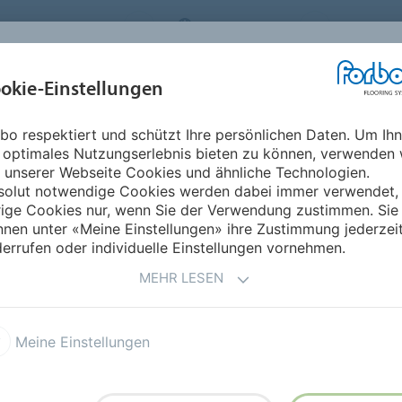
FLOORING SYSTEMS
SWITZERLAND
ÜBER UNS
okie-Einstellungen
RODUKTE
EINSATZBEREICHE
REFERENZEN
NACHHALTIGKEIT
bo respektiert und schützt Ihre persönlichen Daten. Um Ih
 optimales Nutzungserlebnis bieten zu können, verwenden 
- DESIGNBELÄGE
 unserer Webseite Cookies und ähnliche Technologien.
solut notwendige Cookies werden dabei immer verwendet,
rige Cookies nur, wenn Sie der Verwendung zustimmen. Sie
nen unter «Meine Einstellungen» ihre Zustimmung jederzei
errufen oder individuelle Einstellungen vornehmen.
e (DoP)
Technische Daten
MEHR LESEN
ALLURA DESIGNBELÄGE T
Meine Einstellungen
ALLURA DECIBEL TECHNIS