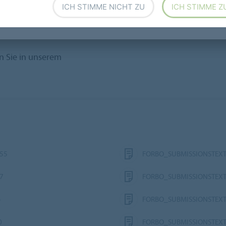
QUICKFIT TECHNISCHE DA
ICH STIMME NICHT ZU
ICH STIMME Z
n Sie in unserem
55
FORBO_SUBMISSIONSTEXT
7
FORBO_SUBMISSIONSTEXT
4
FORBO_SUBMISSIONSTEXT 
0
FORBO_SUBMISSIONSTEXT 