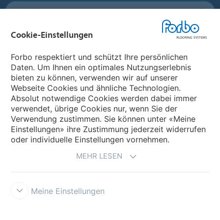
Forbo Flooring Systems
Cookie-Einstellungen
Forbo Movement Systems
Forbo respektiert und schützt Ihre persönlichen
Daten. Um Ihnen ein optimales Nutzungserlebnis
bieten zu können, verwenden wir auf unserer
Land auswählen
Webseite Cookies und ähnliche Technologien.
Absolut notwendige Cookies werden dabei immer
Land auswählen
verwendet, übrige Cookies nur, wenn Sie der
Verwendung zustimmen. Sie können unter «Meine
Einstellungen» ihre Zustimmung jederzeit widerrufen
oder individuelle Einstellungen vornehmen.
MEHR LESEN
Meine Einstellungen
Impressum und Nutzungsbestimmungen
Datenschutz
Cookies
Verkaufs- und Lieferbedingungen
Forbo Integrity Line
Cookie-
Einstellungen