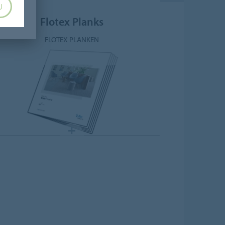
U
Flotex Planks
FLOTEX PLANKEN