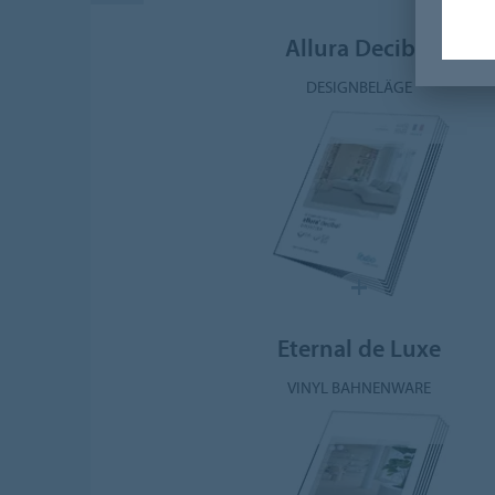
Allura Decibel
DESIGNBELÄGE
Eternal de Luxe
VINYL BAHNENWARE