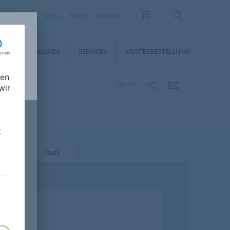
KARRIERE
BLOG
NEWS
KONTAKT
DOWNLOADS
SERVICES
MUSTERBESTELLUNG
nen
TEILEN
wir
t
otex
Textil