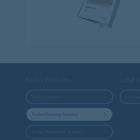
Forbo Websites
Land 
Forbo Gruppe
Land a
Forbo Flooring Systems
Forbo Movement Systems