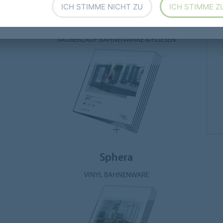
ICH STIMME NICHT ZU
ICH STIMME Z
Coral
SAUBERLAUF BAHNENWARE & FLIESEN
Sphera
VINYL BAHNENWARE