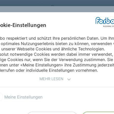
FLOORING SYSTEMS
SWITZERLAND
ÜBER UNS
okie-Einstellungen
RODUKTE
EINSATZBEREICHE
REFERENZEN
NACHHALTIGKEIT
bo respektiert und schützt Ihre persönlichen Daten. Um Ih
 optimales Nutzungserlebnis bieten zu können, verwenden 
CHER
 unserer Webseite Cookies und ähnliche Technologien.
solut notwendige Cookies werden dabei immer verwendet,
rige Cookies nur, wenn Sie der Verwendung zustimmen. Sie
nen unter «Meine Einstellungen» ihre Zustimmung jederzei
errufen oder individuelle Einstellungen vornehmen.
ürliche Designbeläge
Designbeläge
Vinyl
Fl
MEHR LESEN
Meine Einstellungen
Neueste Kollektionen