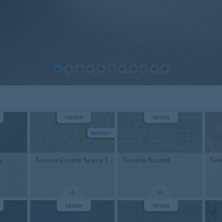
&
Tessera
Create Space 1
Tessera
Accord
Tes