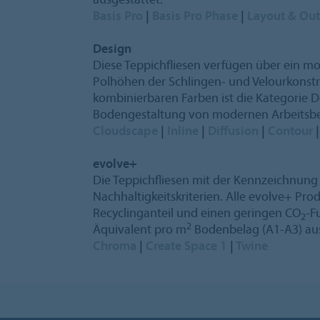
Basis Pro
|
Basis Pro Phase
|
Layout & Out
Design
Diese Teppichfliesen verfügen über ein m
Polhöhen der Schlingen- und Velourkonstr
kombinierbaren Farben ist die Kategorie D
Bodengestaltung von modernen Arbeitsbe
Cloudscape
|
Inline
|
Diffusion
|
Contour
evolve+
Die Teppichfliesen mit der Kennzeichnung
Nachhaltigkeitskriterien. Alle evolve+ Pro
Recyclinganteil und einen geringen CO
-F
2
2
Äquivalent pro m
Bodenbelag (A1-A3) au
Chroma
|
Create Space 1
|
Twine