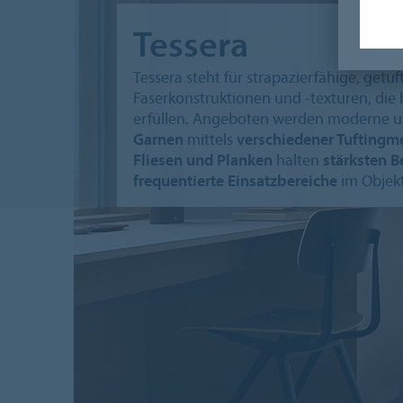
Tessera
Tessera steht für strapazierfähige, getuf
Faserkonstruktionen und -texturen, di
erfüllen. Angeboten werden moderne und
Garnen
mittels
verschiedener Tufting
Fliesen und Planken
halten
stärksten 
frequentierte Einsatzbereiche
im Objekt