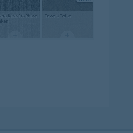
sera
Basis Pro Phase
Tessera
Twine
nken