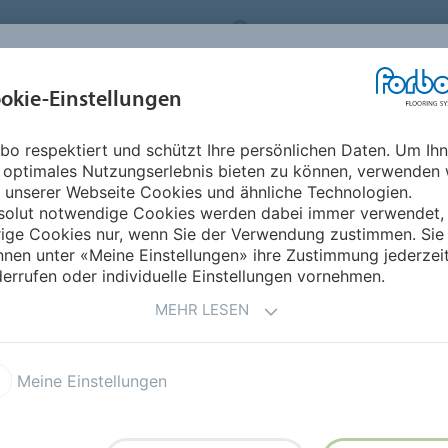
ORBO FLOORING SYSTEMS
AUSTRIA
ÜBER UNS
okie-Einstellungen
RODUKTE
EINSATZBEREICHE
REFERENZEN
NACHHALTIGKEIT
bo respektiert und schützt Ihre persönlichen Daten. Um Ih
 optimales Nutzungserlebnis bieten zu können, verwenden 
 unserer Webseite Cookies und ähnliche Technologien.
solut notwendige Cookies werden dabei immer verwendet,
rige Cookies nur, wenn Sie der Verwendung zustimmen. Sie
nen unter «Meine Einstellungen» ihre Zustimmung jederzei
errufen oder individuelle Einstellungen vornehmen.
MEHR LESEN
Meine Einstellungen