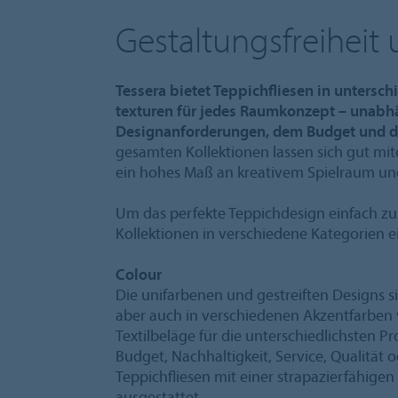
Gestaltungsfreiheit u
Tessera bietet Teppichfliesen in untersc
texturen für jedes Raumkonzept – unabhä
Designanforderungen, dem Budget und d
gesamten Kollektionen lassen sich gut mi
ein hohes Maß an kreativem Spielraum und 
Um das perfekte Teppichdesign einfach zu f
Kollektionen in verschiedene Kategorien ei
Colour
Die unifarbenen und gestreiften Designs s
aber auch in verschiedenen Akzentfarben v
Textilbeläge für die unterschiedlichsten P
Budget, Nachhaltigkeit, Service, Qualität o
Teppichfliesen mit einer strapazierfähig
ausgestattet.