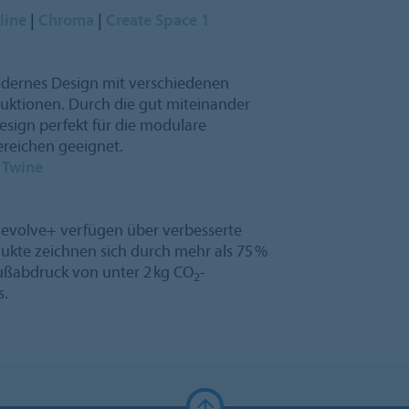
line
|
Chroma
|
Create Space 1
odernes Design mit verschiedenen
uktionen. Durch die gut miteinander
esign perfekt für die modulare
reichen geeignet.
|
Twine
 evolve+ verfügen über verbesserte
dukte zeichnen sich durch mehr als 75 %
ußabdruck von unter 2 kg CO
-
2
s.