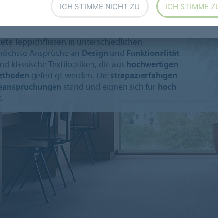
ICH STIMME NICHT ZU
ICH STIMME Z
tete Teppichfliesen in unterschiedlichen
e höchste Ansprüche an
Design
und
Funktionalität
 klassische Textiloptiken, die aus
hochwertigen
methoden
gefertigt werden. Die
strapazierfähigen
Beanspruchungen
stand und eignen sich für
hoch
.