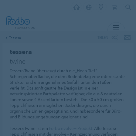
MENÜ
TEILEN
Tessera
tessera
twine
Tessera Twine überzeugt durch die „Hoch-Tief“-
Schlingenoberfläche, die dem Bodenbelag eine interessante
Struktur und ein angenehmes Gefühl unter den Füßen
verleiht. Das sanft gestreifte Design ist in einer
naturinspirierten Farbpalette verfügbar, die aus 8 neutralen
Tönen sowie 4 Akzentfarben besteht. Die 50 x 50 cm großen
Teppichfliesen ermöglichen Bodendesigns, die durch
organische Linien geprägt sind, und insbesondere für Büro-
und Bildungsumgebungen geeignet sind.
Tessera Twine ist ein
Forbo evolve+ Produkt
. Alle Tessera
Teppichfliesen mit der evolve+ Kennzeichnung verfügen