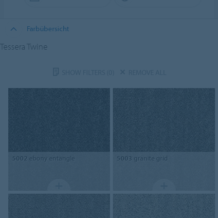
Farbübersicht
Tessera Twine
SHOW FILTERS
(0)
REMOVE ALL
5002
ebony entangle
5003
granite grid