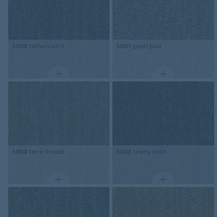
5000
carbon cord
5001
pearl plait
5004
terre thread
5006
tawny twist