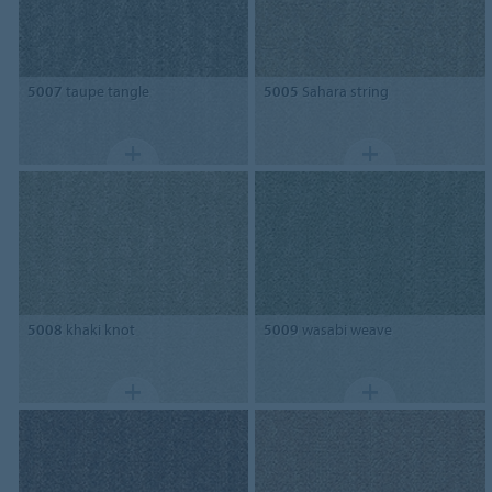
5007
taupe tangle
5005
Sahara string
5008
khaki knot
5009
wasabi weave