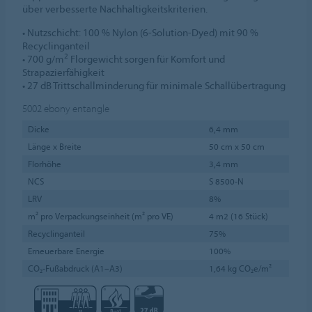
über verbesserte Nachhaltigkeitskriterien.
• Nutzschicht: 100 % Nylon (6-Solution-Dyed) mit 90 %
Recyclinganteil
2
• 700 g/m
Florgewicht sorgen für Komfort und
Strapazierfähigkeit
• 27 dB Trittschallminderung für minimale Schallübertragung
5002
ebony entangle
Dicke
6,4 mm
Länge x Breite
50 cm x 50 cm
Florhöhe
3,4 mm
NCS
S 8500-N
LRV
8%
m² pro Verpackungseinheit (m² pro VE)
4 m2 (16 Stück)
Recyclinganteil
75%
Erneuerbare Energie
100%
CO₂-Fußabdruck (A1–A3)
1,64 kg CO₂e/m²