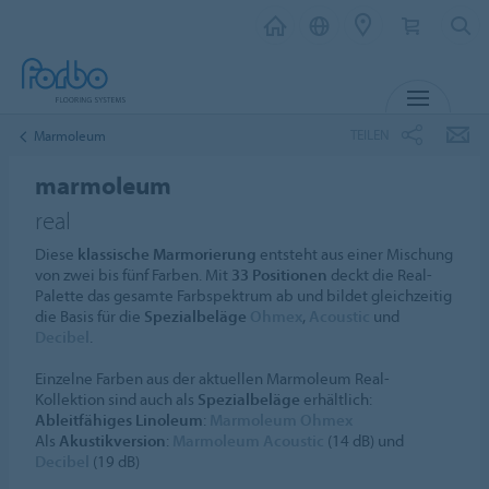
MENÜ
TEILEN
Marmoleum
marmoleum
real
Diese
klassische Marmorierung
entsteht aus einer Mischung
von zwei bis fünf Farben. Mit
33 Positionen
deckt die Real-
Palette das gesamte Farbspektrum ab und bildet gleichzeitig
die Basis für die
Spezialbeläge
Ohmex
,
Acoustic
und
Decibel
.
Einzelne Farben aus der aktuellen Marmoleum Real-
Kollektion sind auch als
Spezialbeläge
erhältlich:
Ableitfähiges Linoleum
:
Marmoleum Ohmex
Als
Akustikversion
:
Marmoleum Acoustic
(14 dB) und
Decibel
(19 dB)