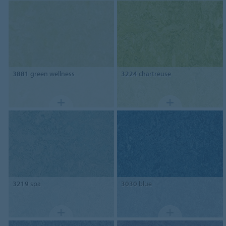
3881
green wellness
3224
chartreuse
3219
spa
3030
blue