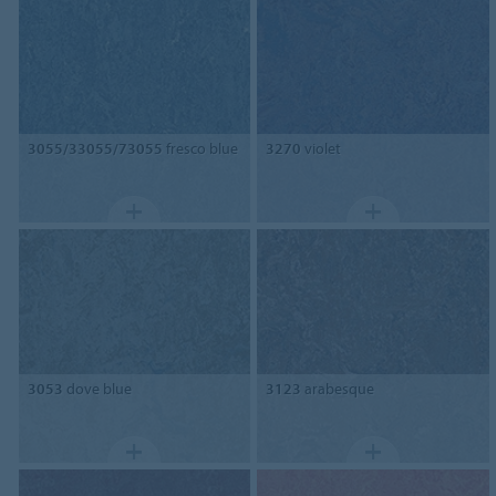
3055/33055/73055
fresco blue
3270
violet
3053
dove blue
3123
arabesque