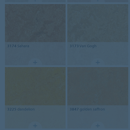
3174
Sahara
3173
Van Gogh
3225
dandelion
3847
golden saffron