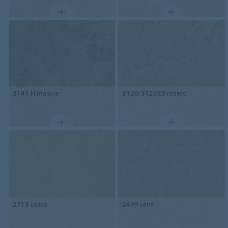
3141
Himalaya
3120/312035
rosato
2713
calico
2499
sand