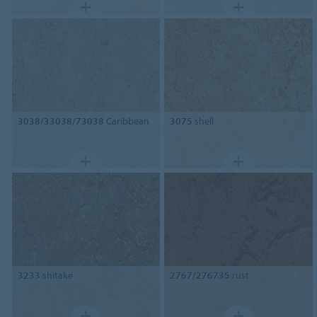
3038/33038/73038
Caribbean
3075
shell
3233
shitake
2767/276735
rust