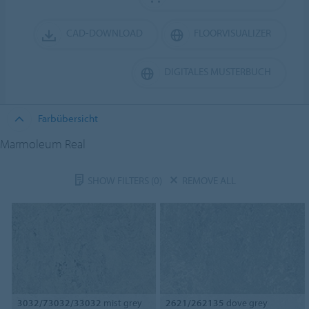
CAD-DOWNLOAD
FLOORVISUALIZER
DIGITALES MUSTERBUCH
Farbübersicht
Marmoleum Real
SHOW FILTERS
(0)
REMOVE ALL
3032/73032/33032
mist grey
2621/262135
dove grey