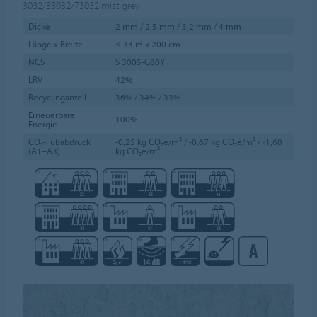
3032/33032/73032
mist grey
Dicke
2 mm / 2,5 mm / 3,2 mm / 4 mm
Länge x Breite
≤ 33 m x 200 cm
NCS
S 3005-G80Y
LRV
42%
Recyclinganteil
36% / 34% / 33%
Erneuerbare
100%
Energie
CO₂-Fußabdruck
-0,25 kg CO₂e/m² / -0,67 kg CO₂e/m² / -1,68
(A1–A3)
kg CO₂e/m²