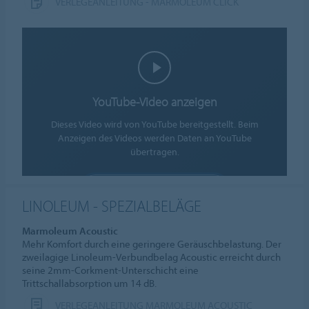
VERLEGEANLEITUNG - MARMOLEUM CLICK
YouTube-Video anzeigen
Dieses Video wird von YouTube bereitgestellt. Beim
Anzeigen des Videos werden Daten an YouTube
übertragen.
COOKIES AKZEPTIEREN
LINOLEUM - SPEZIALBELÄGE
Cookie-Einstellungen
Marmoleum Acoustic
Mehr Komfort durch eine geringere Geräuschbelastung. Der
zweilagige Linoleum-Verbundbelag Acoustic erreicht durch
seine 2mm-Corkment-Unterschicht eine
Trittschallabsorption um 14 dB.
VERLEGEANLEITUNG MARMOLEUM ACOUSTIC