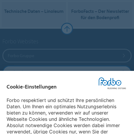
Technische Daten – Linoleum
ForboFacts – Der Newsletter
für den Bodenprofi
Forbo Websites
Forbo Gruppe
Forbo Flooring Systems
Cookie-Einstellungen
Forbo Movement Systems
Forbo respektiert und schützt Ihre persönlichen
Daten. Um Ihnen ein optimales Nutzungserlebnis
bieten zu können, verwenden wir auf unserer
Land auswählen
Webseite Cookies und ähnliche Technologien.
Absolut notwendige Cookies werden dabei immer
Land auswählen
verwendet, übrige Cookies nur, wenn Sie der