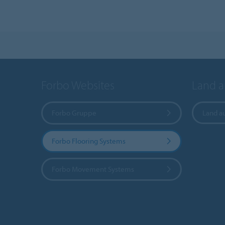
Forbo Websites
Land 
Forbo Gruppe
Land a
Forbo Flooring Systems
Forbo Movement Systems