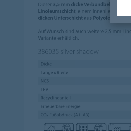
Dieser
3,5 mm dicke Verbundbelag
besteh
Linoleumschicht
, einem innenliegenden 
dicken Unterschicht aus Polyolefinschau
Auf Wunsch sind auch weitere 2,5 mm Lin
Variante erhältlich.
386035
silver shadow
Dicke
Länge x Breite
NCS
LRV
Recyclinganteil
Erneuerbare Energie
CO₂-Fußabdruck (A1–A3)