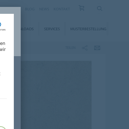
KARRIERE
BLOG
NEWS
KONTAKT
DOWNLOADS
SERVICES
MUSTERBESTELLUNG
nen
TEILEN
wir
t