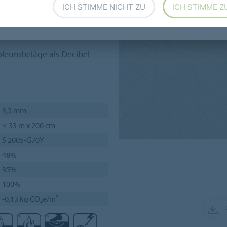
t aus einer
2,5 mm starken
ICH STIMME NICHT ZU
ICH STIMME Z
Jutegewebe und einer
1 mm
m
.
oleumbeläge als Decibel-
3,5 mm
≤ 33 m x 200 cm
S 2005-G70Y
48%
35%
100%
-0,13 kg CO₂e/m²