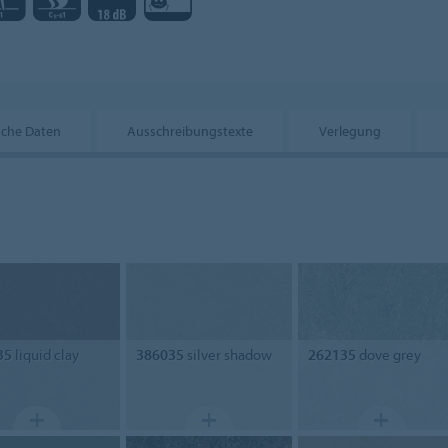
sche Daten
Ausschreibungstexte
Verlegung
35
liquid clay
386035
silver shadow
262135
dove grey