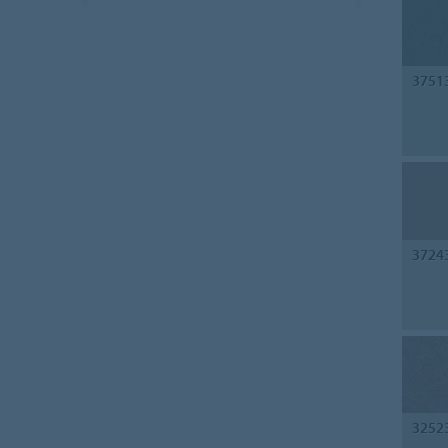
3751
3724
3252