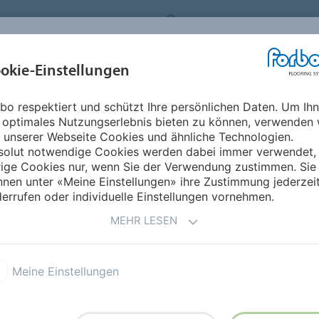
ORBO FLOORING SYSTEMS
AUSTRIA
ÜBER UNS
okie-Einstellungen
RODUKTE
EINSATZBEREICHE
REFERENZEN
NACHHALTIGKEIT
bo respektiert und schützt Ihre persönlichen Daten. Um Ih
rmoleum Decibel
 optimales Nutzungserlebnis bieten zu können, verwenden 
 unserer Webseite Cookies und ähnliche Technologien.
solut notwendige Cookies werden dabei immer verwendet,
rige Cookies nur, wenn Sie der Verwendung zustimmen. Sie
nen unter «Meine Einstellungen» ihre Zustimmung jederzei
errufen oder individuelle Einstellungen vornehmen.
MEHR LESEN
hall besonders effektiv auf
19
en Anforderungen der EN
Meine Einstellungen
 garantiert diese
und hohen Komfort.