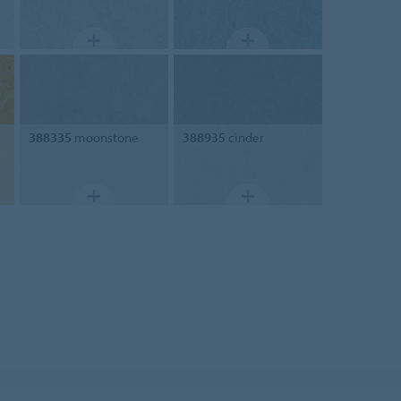
388335
moonstone
388935
cinder