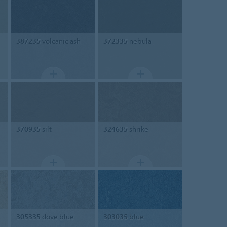
387235
volcanic ash
372335
nebula
370935
silt
324635
shrike
305335
dove blue
303035
blue