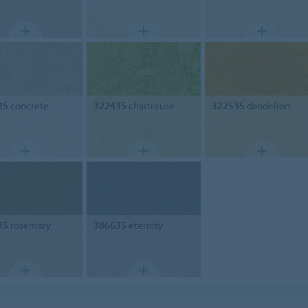
35
concrete
322435
chartreuse
322535
dandelion
35
rosemary
386635
eternity
n