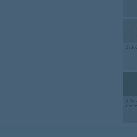
3136
3355
gree