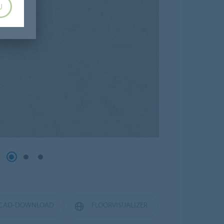
U
CAD-DOWNLOAD
FLOORVISUALIZER