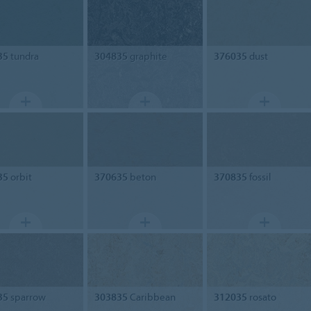
35
tundra
304835
graphite
376035
dust
35
orbit
370635
beton
370835
fossil
35
sparrow
303835
Caribbean
312035
rosato