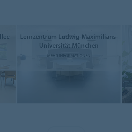
llee
Lernzentrum Ludwig-Maximilians-
Universität München
MEHR INFORMATIONEN