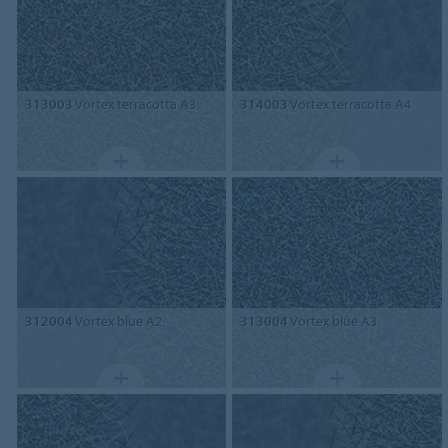
313003
Vortex terracotta A3
314003
Vortex terracotta A4
312004
Vortex blue A2
313004
Vortex blue A3