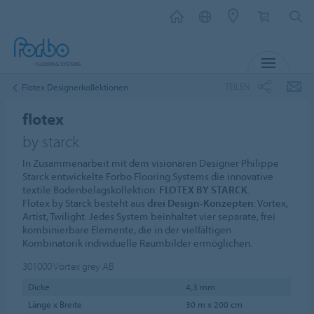
MENÜ
TEILEN
Flotex Designerkollektionen
flotex
by starck
In Zusammenarbeit mit dem visionären Designer Philippe
Starck entwickelte Forbo Flooring Systems die innovative
textile Bodenbelagskollektion:
FLOTEX BY STARCK
.
Flotex by Starck besteht aus
drei Design-Konzepten
: Vortex,
Artist, Twilight. Jedes System beinhaltet vier separate, frei
kombinierbare Elemente, die in der vielfältigen
Kombinatorik individuelle Raumbilder ermöglichen.
301000
Vortex grey AB
Dicke
4,3 mm
Länge x Breite
30 m x 200 cm