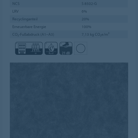
NCS
S 8502-G
LRV
6%
Recyclinganteil
20%
Erneuerbare Energie
100%
CO₂-Fußabdruck (A1–A3)
7,13 kg CO₂e/m²