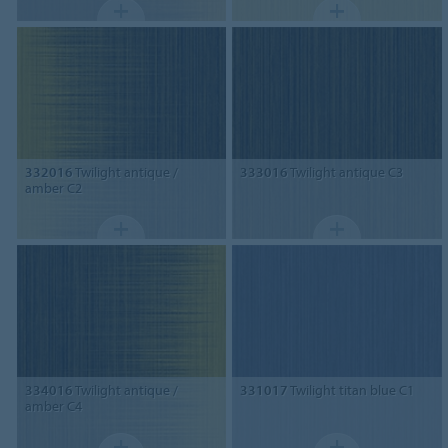
332016
Twilight antique /
333016
Twilight antique C3
amber C2
334016
Twilight antique /
331017
Twilight titan blue C1
amber C4