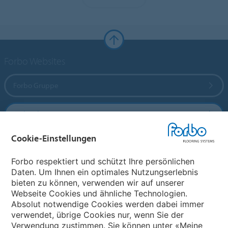
Forbo Websites
Forbo Gruppe
Forbo Flooring Systems
Cookie-Einstellungen
Forbo Movement Systems
Forbo respektiert und schützt Ihre persönlichen
Daten. Um Ihnen ein optimales Nutzungserlebnis
bieten zu können, verwenden wir auf unserer
Land auswählen
Webseite Cookies und ähnliche Technologien.
Absolut notwendige Cookies werden dabei immer
Land auswählen
verwendet, übrige Cookies nur, wenn Sie der
Verwendung zustimmen. Sie können unter «Meine