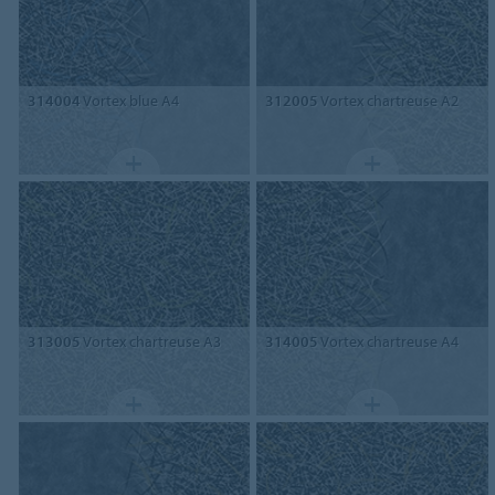
314004
Vortex blue A4
312005
Vortex chartreuse A2
313005
Vortex chartreuse A3
314005
Vortex chartreuse A4