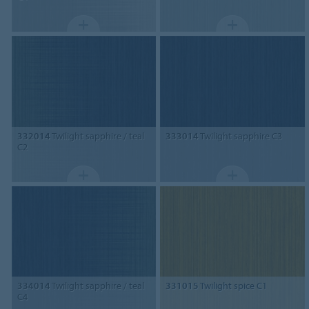
332014
Twilight sapphire / teal
333014
Twilight sapphire C3
C2
334014
Twilight sapphire / teal
331015
Twilight spice C1
C4