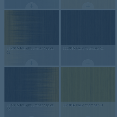
332015
Twilight umber / spice
333015
Twilight umber C3
C2
334015
Twilight umber / spice
331016
Twilight amber C1
C4