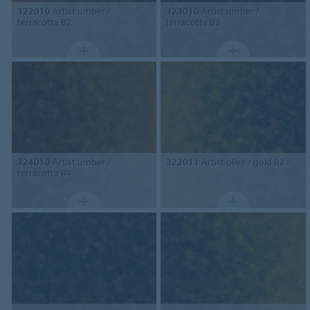
322010
Artist umber /
323010
Artist umber /
terracotta B2
terracotta B3
324010
Artist umber /
322011
Artist olive / gold B2
terracotta B4