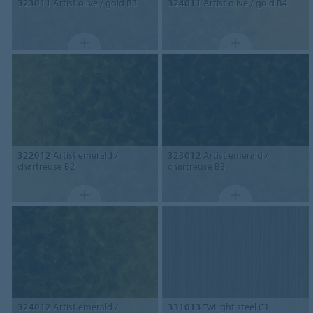
323011
Artist olive / gold B3
324011
Artist olive / gold B4
322012
Artist emerald /
323012
Artist emerald /
chartreuse B2
chartreuse B3
324012
Artist emerald /
331013
Twilight steel C1