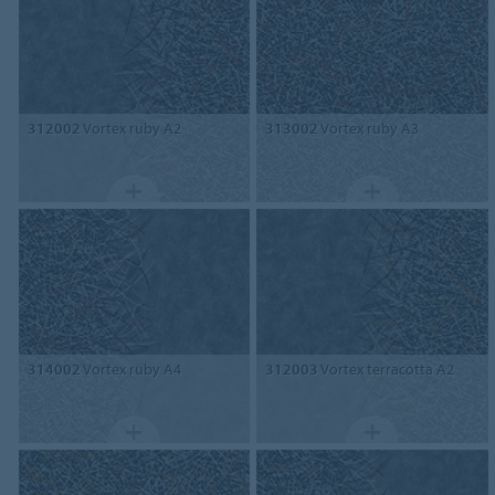
312002
Vortex ruby A2
313002
Vortex ruby A3
314002
Vortex ruby A4
312003
Vortex terracotta A2