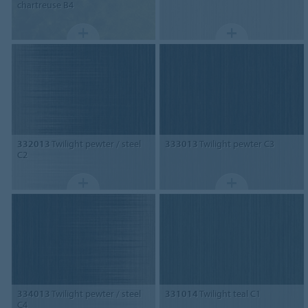
chartreuse B4
332013
Twilight pewter / steel
333013
Twilight pewter C3
C2
334013
Twilight pewter / steel
331014
Twilight teal C1
C4