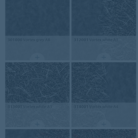
301000
Vortex grey AB
312001
Vortex white A2
313001
Vortex white A3
314001
Vortex white A4