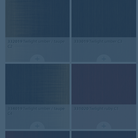
332019
Twilight umber / taupe
333019
Twilight umber C3
C2
334019
Twilight umber / taupe
331020
Twilight ruby C1
C4