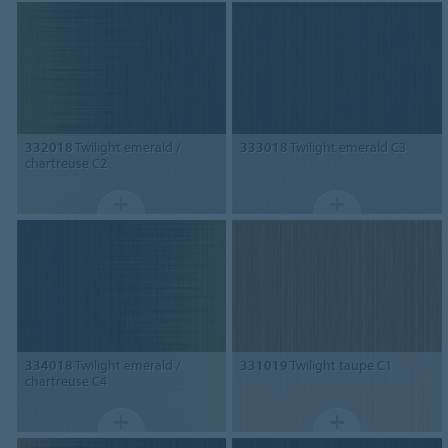
332018
Twilight emerald /
333018
Twilight emerald C3
chartreuse C2
334018
Twilight emerald /
331019
Twilight taupe C1
chartreuse C4