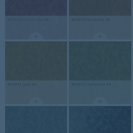
301022
Vortex ruby AB
301010
terracotta AB
301011
gold AB
301012
chartreuse AB