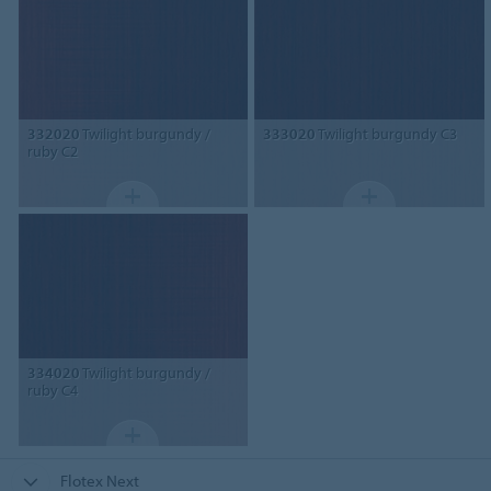
332020
Twilight burgundy /
333020
Twilight burgundy C3
ruby C2
334020
Twilight burgundy /
ruby C4
Flotex Next