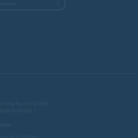
uswählen
ooring Austria GmbH
edlich-Straße 1
 Wien
+43 (0)1 3309204