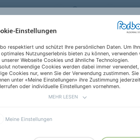
ORBO FLOORING SYSTEMS
AUSTRIA
ÜBER UNS
okie-Einstellungen
RODUKTE
EINSATZBEREICHE
REFERENZEN
NACHHALTIGKEIT
bo respektiert und schützt Ihre persönlichen Daten. Um Ih
 optimales Nutzungserlebnis bieten zu können, verwenden 
 unserer Webseite Cookies und ähnliche Technologien.
solut notwendige Cookies werden dabei immer verwendet,
rige Cookies nur, wenn Sie der Verwendung zustimmen. Sie
ten bei Forbo Flooring
nen unter «Meine Einstellungen» ihre Zustimmung jederzei
errufen oder individuelle Einstellungen vornehmen.
MEHR LESEN
 Flooring Systems
Meine Einstellungen