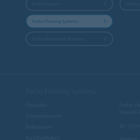
Forbo Gruppe
Land a
Forbo Flooring Systems
Forbo Movement Systems
Forbo Flooring Systems
Produkte
Forbo Fl
Oswald-R
Einsatzbereiche
AT-1210
Referenzen
Nachhaltigkeit
Telefon: