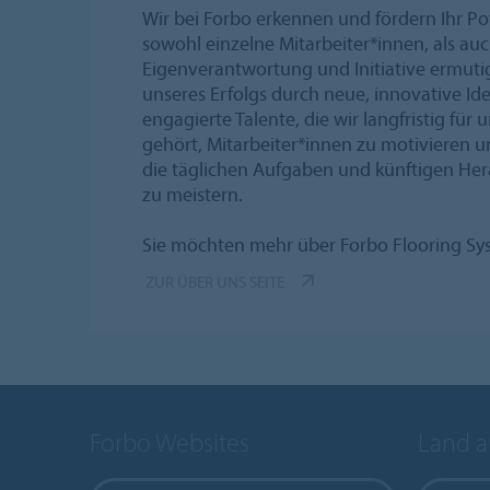
Wir bei Forbo erkennen und fördern Ihr Pot
sowohl einzelne Mitarbeiter*innen, als a
Eigenverantwortung und Initiative ermuti
unseres Erfolgs durch neue, innovative Id
engagierte Talente, die wir langfristig f
gehört, Mitarbeiter*innen zu motivieren u
die täglichen Aufgaben und künftigen Her
zu meistern.
Sie möchten mehr über Forbo Flooring Sy
ZUR ÜBER UNS SEITE
Forbo Websites
Land 