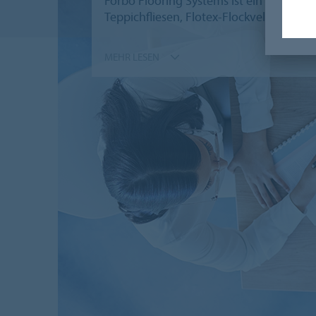
Forbo Flooring Systems ist ein weltweit 
Teppichfliesen, Flotex-Flockvelours, C
MEHR LESEN