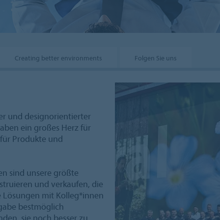
Creating better environments
Folgen Sie uns
ver und designorientierter
ben ein großes Herz für
 für Produkte und
nen sind unsere größte
nstruieren und verkaufen, die
ie Lösungen mit Kolleg*innen
gabe bestmöglich
den, sie noch besser zu