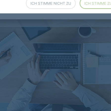
führender Hersteller von Linoleum, Objekt-Vinyl,
ICH STIMME NICHT ZU
ICH STIMME Z
oral Sauberlaufprodukten und Designbodenbelägen.