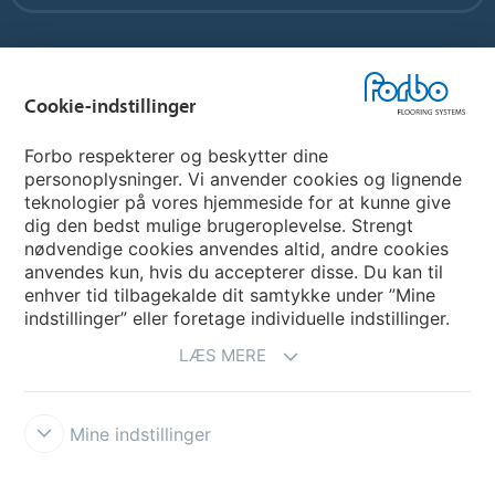
Vælg land
Cookie-indstillinger
Vælg land
Forbo respekterer og beskytter dine
personoplysninger. Vi anvender cookies og lignende
teknologier på vores hjemmeside for at kunne give
My Forbo
dig den bedst mulige brugeroplevelse. Strengt
nødvendige cookies anvendes altid, andre cookies
Nuway entrance systems
anvendes kun, hvis du accepterer disse. Du kan til
enhver tid tilbagekalde dit samtykke under ”Mine
indstillinger” eller foretage individuelle indstillinger.
LÆS MERE
Mine indstillinger
Ansvarsfraskrivelse og vilkår
Persondatapolitik
Cookies
Forbo