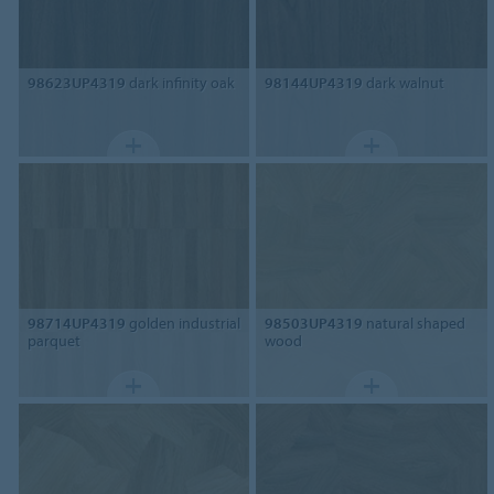
98623UP4319
dark infinity oak
98144UP4319
dark walnut
98714UP4319
golden industrial
98503UP4319
natural shaped
parquet
wood