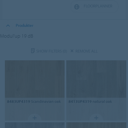
FLOORPLANNER
Produkter
Modul'up 19 dB
SHOW FILTERS
(0)
REMOVE ALL
8483UP4319
Scandinavian oak
8413UP4319
natural oak