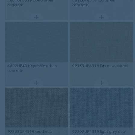
4601UP4319
cloud urban
4612UP4319
fog urban
concrete
concrete
4602UP4319
pebble urban
92353UP4319
flax new nairobi
concrete
92303UP4319
sand new
92302UP4319
light grey new