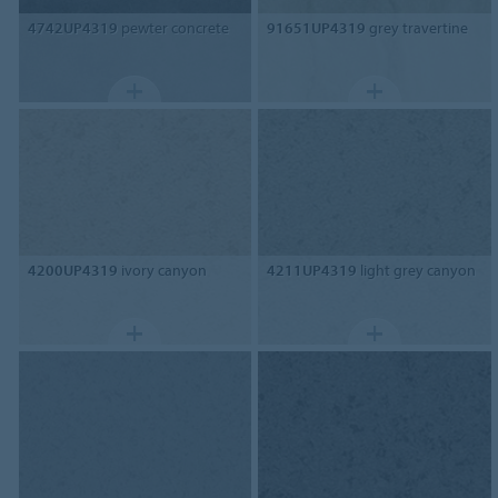
4742UP4319
pewter concrete
91651UP4319
grey travertine
4200UP4319
ivory canyon
4211UP4319
light grey canyon