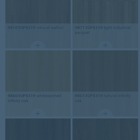
98103UP4319
natural walnut
98713UP4319
light industrial
parquet
98603UP4319
whitewashed
98613UP4319
natural infinity
infinity oak
oak