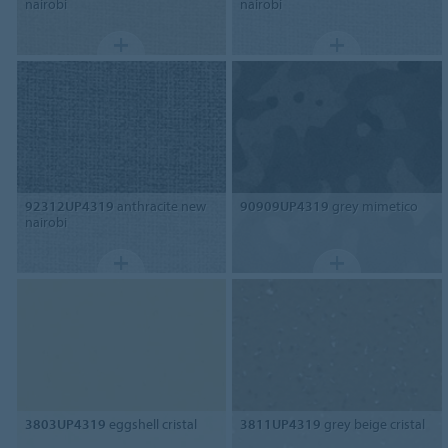
nairobi
nairobi
92312UP4319
anthracite new
90909UP4319
grey mimetico
nairobi
3803UP4319
eggshell cristal
3811UP4319
grey beige cristal