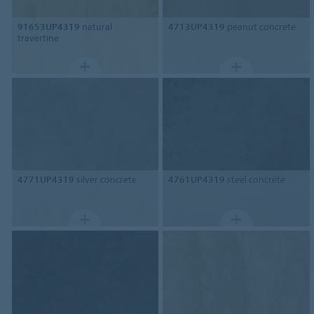
91653UP4319
natural
4713UP4319
peanut concrete
travertine
4771UP4319
silver concrete
4761UP4319
steel concrete