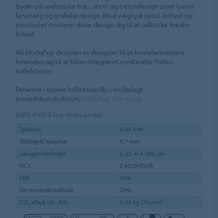
byder på realistiske træ-, sten- og betondesign samt lysere
farvevalg og grafiske design. Med vægt på natur, lethed og
positivitet inviterer disse design dig til at udforske kreativ
frihed.
All Modul’up dessiner er designet til at komplementere
hinanden og til at blive integreret med andre Forbo
kollektioner.
Farverne i denne kollektion fås i en løslagt
produktkonstruktion;
Modul'up Compact
.
8483UP4319
Scandinavian oak
Tykkelse
3,45 mm
Slidlagets tykkelse
0,7 mm
Længderetningen
± 25 m x 200 cm
NCS
S 4020-Y20R
LRV
32%
Genanvendt indhold
20%
CO₂ aftryk (A1-A3)
5,93 kg CO₂e/m²