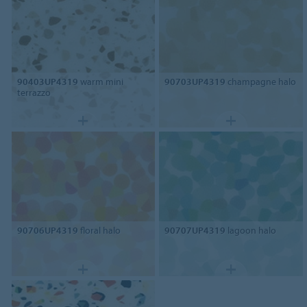
90403UP4319
warm mini
90703UP4319
champagne halo
terrazzo
90706UP4319
floral halo
90707UP4319
lagoon halo