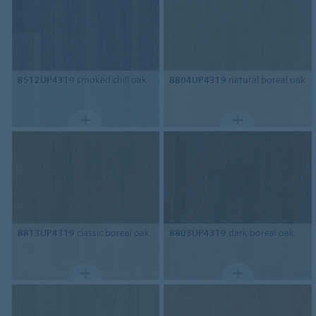
8512UP4319
smoked chill oak
8804UP4319
natural boreal oak
8813UP4319
classic boreal oak
8803UP4319
dark boreal oak