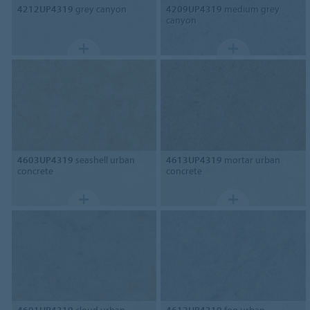
4212UP4319
grey canyon
4209UP4319
medium grey
canyon
4603UP4319
seashell urban
4613UP4319
mortar urban
concrete
concrete