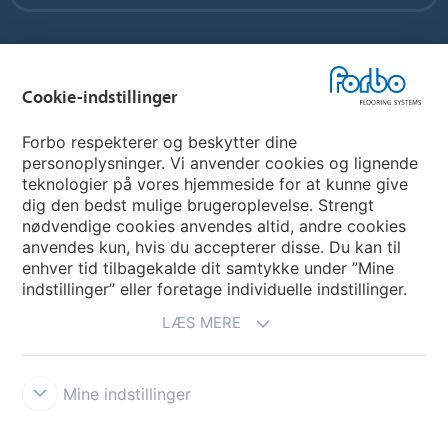
Vælg land
Cookie-indstillinger
Vælg land
Forbo respekterer og beskytter dine
personoplysninger. Vi anvender cookies og lignende
teknologier på vores hjemmeside for at kunne give
My Forbo
dig den bedst mulige brugeroplevelse. Strengt
nødvendige cookies anvendes altid, andre cookies
Nuway entrance systems
anvendes kun, hvis du accepterer disse. Du kan til
enhver tid tilbagekalde dit samtykke under ”Mine
indstillinger” eller foretage individuelle indstillinger.
LÆS MERE
Mine indstillinger
Ansvarsfraskrivelse og vilkår
Persondatapolitik
Cookies
Forbo