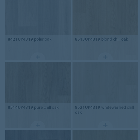
8421UP4319
polar oak
8513UP4319
blond chill oak
8514UP4319
pure chill oak
8521UP4319
whitewashed chill
oak