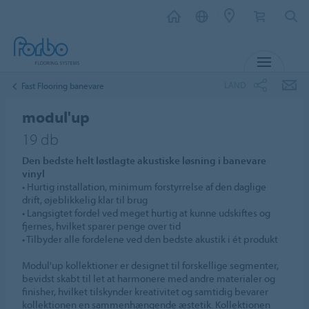
MENU
LAND
Fast Flooring banevare
modul'up
19 db
Den bedste helt løstlagte akustiske løsning i banevare
vinyl
• Hurtig installation, minimum forstyrrelse af den daglige
drift, øjeblikkelig klar til brug
• Langsigtet fordel ved meget hurtig at kunne udskiftes og
fjernes, hvilket sparer penge over tid
• Tilbyder alle fordelene ved den bedste akustik i ét produkt
Modul'up kollektioner er designet til forskellige segmenter,
bevidst skabt til let at harmonere med andre materialer og
finisher, hvilket tilskynder kreativitet og samtidig bevarer
kollektionen en sammenhængende æstetik. Kollektionen