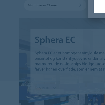
Marmoleum Ohmex
Color
Sphera EC
Sphera EC er et homogent vinylgulv med 
ensartet og konstant ydeevne er der ti
marmorerede designchips blødgør udseen
farver har en overflade, som er nem at
LÆS MERE