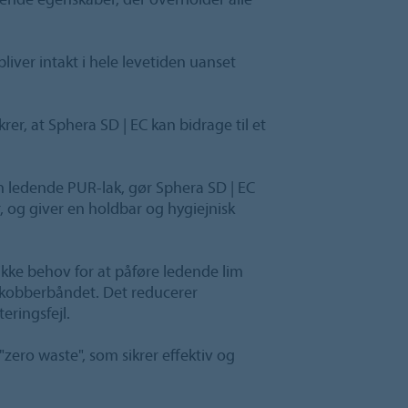
iver intakt i hele levetiden uanset
krer, at Sphera SD | EC kan bidrage til et
n ledende PUR-lak, gør Sphera SD | EC
, og giver en holdbar og hygiejnisk
ikke behov for at påføre ledende lim
 kobberbåndet. Det reducerer
eringsfejl.
"zero waste", som sikrer effektiv og