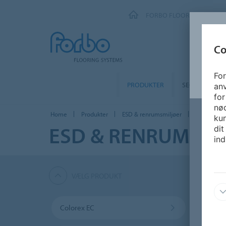
FORBO FLOORING SYSTEM
Co
For
PRODUKTER
SEGMENTER
an
for
nø
Home
Produkter
ESD & renrumsmiljøer
Sphera EC
kun
ESD & RENRUMSMI
dit
ind
VÆLG PRODUKT
Colorex EC
Color