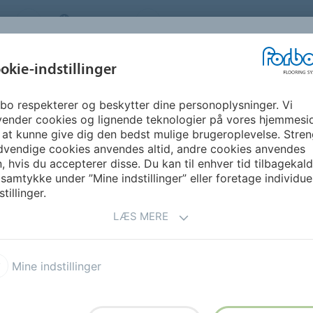
S
DENMARK
OM OS
KARRIERE
NYHEDSBR
okie-indstillinger
bo respekterer og beskytter dine personoplysninger. Vi
GUIDE &
BÆREDYGTIGHED
DOWNLOADS
FO
vender cookies og lignende teknologier på vores hjemmesi
INSPIRATION
 at kunne give dig den bedst mulige brugeroplevelse. Stren
dvendige cookies anvendes altid, andre cookies anvendes
, hvis du accepterer disse. Du kan til enhver tid tilbagekal
LJØER
 samtykke under ”Mine indstillinger” eller foretage individue
stillinger.
LÆS MERE
Mine indstillinger
ex SD
Sphera EC