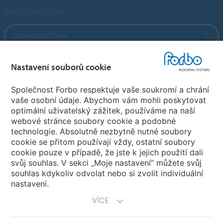
Forbo Websites
Společnost Forbo
Forbo Flooring Systems
Nastavení souborů cookie
Společnost Forbo respektuje vaše soukromí a chrání
Forbo Movement Systems
vaše osobní údaje. Abychom vám mohli poskytovat
optimální uživatelský zážitek, používáme na naší
webové stránce soubory cookie a podobné
technologie. Absolutně nezbytně nutné soubory
Pobočky
cookie se přitom používají vždy, ostatní soubory
cookie pouze v případě, že jste k jejich použití dali
Vyberte svou zemi
svůj souhlas. V sekci „Moje nastavení“ můžete svůj
souhlas kdykoliv odvolat nebo si zvolit individuální
nastavení.
VÍCE