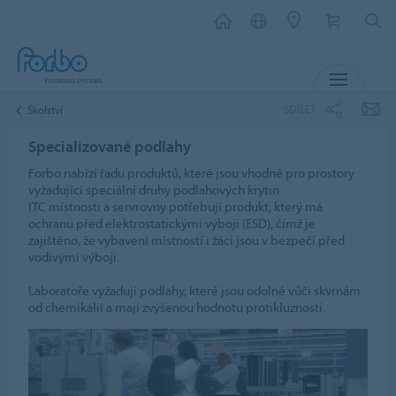
MENU
SDÍLET
Školství
Specializované podlahy
Forbo nabízí řadu produktů, které jsou vhodné pro prostory
vyžadující speciální druhy podlahových krytin.
ITC místnosti a servrovny potřebují produkt, který má
ochranu před elektrostatickými výboji (ESD), čímž je
zajištěno, že vybavení místností i žáci jsou v bezpečí před
vodivými výboji.
Laboratoře vyžadují podlahy, které jsou odolné vůči skvrnám
od chemikálií a mají zvýšenou hodnotu protikluznosti.